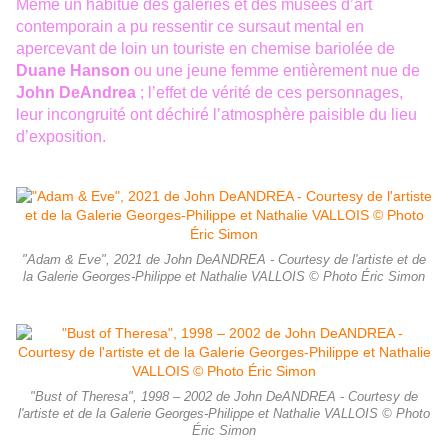
Même un habitué des galeries et des musées d
ʼ
art
contemporain a pu ressentir ce sursaut mental en
apercevant de loin un touriste en chemise bariolée de
Duane Hanson
ou une jeune femme entièrement nue de
John DeAndrea
; l
ʼ
effet de v
é
rit
é
de ces personnages,
leur incongruité ont déchiré l
ʼ
atmosph
è
re paisible du lieu
d
ʼ
exposition.
"Adam & Eve", 2021 de John DeANDREA - Courtesy de l'artiste et de
la Galerie Georges-Philippe et Nathalie VALLOIS © Photo Éric Simon
"Bust of Theresa", 1998 – 2002 de John DeANDREA - Courtesy de
l'artiste et de la Galerie Georges-Philippe et Nathalie VALLOIS © Photo
Éric Simon