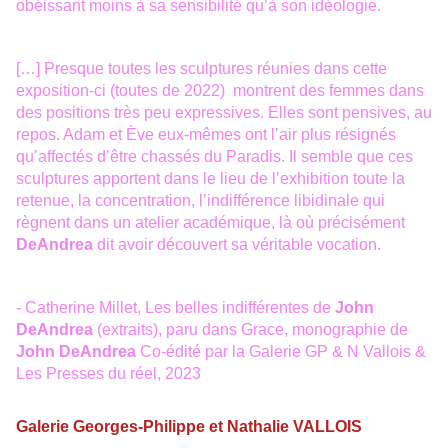
obéissant moins à sa sensibilité qu
ʼ
à
son id
é
ologie.
[…] Presque toutes les sculptures réunies dans cette
exposition-ci (toutes de 2022) montrent des femmes dans
des positions très peu expressives. Elles sont pensives, au
repos. Adam et Ève eux-mêmes ont l
ʼ
air plus r
é
sign
é
s
qu
ʼ
affect
é
s d
ʼ
ê
tre chassés du Paradis. Il semble que ces
sculptures apportent dans le lieu de l
ʼ
exhibition toute la
retenue, la concentration, l
ʼ
indiff
é
rence libidinale qui
règnent dans un atelier académique, là où précisément
DeAndrea
dit avoir découvert sa véritable vocation.
- Catherine Millet, Les belles indifférentes de
John
DeAndrea
(extraits), paru dans Grace, monographie de
John DeAndrea
Co-édité par la Galerie GP & N Vallois &
Les Presses du réel, 2023
Galerie Georges-Philippe et Nathalie VALLOIS