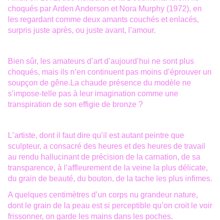
choqués par Arden Anderson et Nora Murphy (1972), en
les regardant comme deux amants couchés et enlacés,
surpris juste après, ou juste avant, l
ʼ
amour.
Bien sûr, les amateurs d
ʼ
art d
ʼ
aujourd
ʼ
hui ne sont plus
choqués, mais ils n
ʼ
en continuent pas moins d
ʼ
é
prouver un
soup
ç
on de g
ê
ne.
La chaude présence du modèle ne
s
ʼ
impose-telle pas à leur imagination comme une
transpiration de son effigie de bronze ?
L
ʼ
artiste, dont il faut dire qu
ʼ
il est autant peintre que
sculpteur, a consacré des heures et des heures de travail
au rendu hallucinant de précision de la carnation, de sa
transparence, à l
ʼ
affleurement de la veine la plus délicate,
du grain de beauté, du bouton, de la tache les plus infimes.
A quelques centimètres d
ʼ
un corps nu grandeur nature,
dont le grain de la peau est si perceptible qu
ʼ
on croit le voir
frissonner, on garde les mains dans les poches.