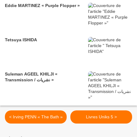
Eddie MARTINEZ « Purple Flopper »
Tetsuya ISHIDA
Suleman AGEEL KHILJI «
Transmission / ﻧﺷرﯾﺎت »
< Irving PENN « The Bath »
Livres Uniks 5 >