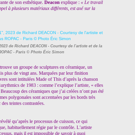
grante de son esthétique.
Deacon
explique :
« Le travail
ppel à plusieurs matériaux différents, est axé sur la
2023 de Richard DEACON - Courtesy de l'artiste et de la
ROPAC - Paris © Photo Éric Simon
etrouve un groupe de sculptures en céramique, un
is plus de vingt ans. Marquées par leur finition
uvres sont intitulées Made of This d’après la chanson
ythmics de 1983 : comme l’explique l’artiste, « elles
s. Beaucoup des céramiques que j’ai créées n’ont pas été
rmes polygonales sont accentuées par les bords très
 des teintes contrastées.
 révélé qu’après le processus de cuisson, ce qui
ue, habituellement régie par le contrôle. L’artiste
cessus, mais il est impossible de savoir à quoi