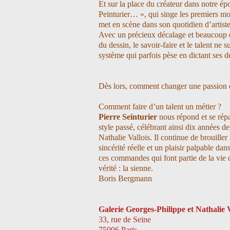
Et sur la place du créateur dans notre ép
Peinturier… », qui singe les premiers 
met en scène dans son quotidien d’artiste
Avec un précieux décalage et beaucoup 
du dessin, le savoir-faire et le talent ne 
système qui parfois pèse en dictant ses dés
Dès lors, comment changer une passion e
Comment faire d’un talent un métier ?
Pierre Seinturier
nous répond et se répa
style passé, célébrant ainsi dix années d
Nathalie Vallois. Il continue de brouiller 
sincérité réelle et un plaisir palpable da
ces commandes qui font partie de la vie d
vérité : la sienne.
Boris Bergmann
Galerie Georges-Philippe et Nathali
33, rue de Seine
75006 Paris