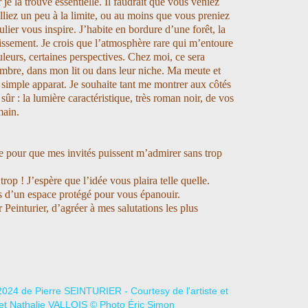
je la trouve essentielle. Il faudrait que vous veniez
alliez un peu à la limite, ou au moins que vous preniez
gulier vous inspire. J’habite en bordure d’une forêt, la
issement. Je crois que l’atmosphère rare qui m’entoure
leurs, certaines perspectives. Chez moi, ce sera
mbre, dans mon lit ou dans leur niche. Ma meute et
simple apparat. Je souhaite tant me montrer aux côtés
sûr : la lumière caractéristique, très roman noir, de vos
main.
e pour que mes invités puissent m’admirer sans trop
op ! J’espère que l’idée vous plaira telle quelle.
es d’un espace protégé pour vous épanouir.
 Peinturier, d’agréer à mes salutations les plus