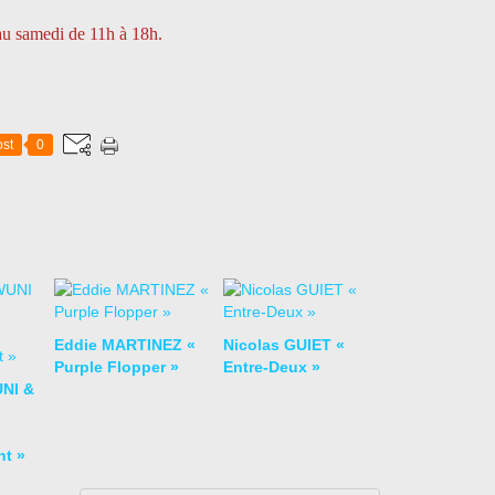
 au samedi de 11h à 18h.
st
0
Eddie MARTINEZ «
Nicolas GUIET «
Purple Flopper »
Entre-Deux »
NI &
nt »