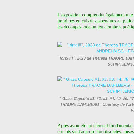
L'exposition comprendra également une in
imprimés en cuivre suspendues au plafond 
les découpes crée un jeu d'ombres poéti
"Idrix III", 2023 de Theresa TRAORE DAH
SCHIPTJENKO 
" Glass Capsule #1; #2; #3; #4; #5; #6; #7
TRAORE DAHLBERG - Courtesy de l'arti
P
Après avoir été un élément fondamental d
circuits sont aujourd'hui obsolètes, mise