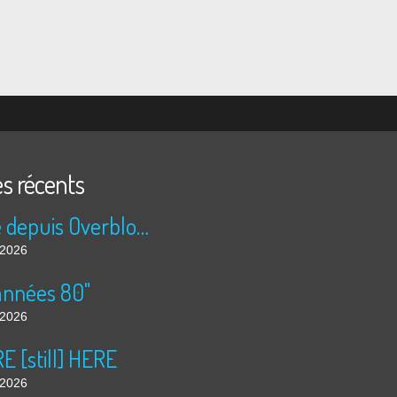
es récents
Publié depuis Overblog et Facebook
t 2026
années 80"
t 2026
 [still] HERE
t 2026