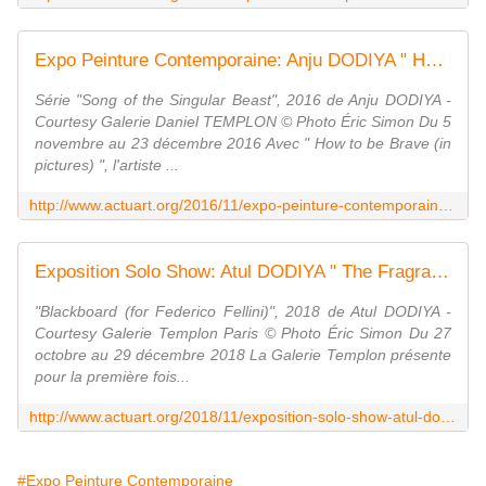
Expo Peinture Contemporaine: Anju DODIYA " How to be brave (in pictures) " - ACTUART by Eric SIMON
Série "Song of the Singular Beast", 2016 de Anju DODIYA -
Courtesy Galerie Daniel TEMPLON © Photo Éric Simon Du 5
novembre au 23 décembre 2016 Avec " How to be Brave (in
pictures) ", l'artiste ...
http://www.actuart.org/2016/11/expo-peinture-contemporaine-anju-dodiya-how-to-be-brave-in-pictures.html
Exposition Solo Show: Atul DODIYA " The Fragrance of a Paper Rose " - ACTUART by Eric SIMON
"Blackboard (for Federico Fellini)", 2018 de Atul DODIYA -
Courtesy Galerie Templon Paris © Photo Éric Simon Du 27
octobre au 29 décembre 2018 La Galerie Templon présente
pour la première fois...
http://www.actuart.org/2018/11/exposition-solo-show-atul-dodiya-the-fragrance-of-a-paper-rose.html
#Expo Peinture Contemporaine