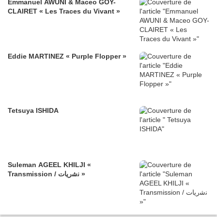
Emmanuel AWUNI & Maceo GOY-
CLAIRET « Les Traces du Vivant »
Eddie MARTINEZ « Purple Flopper »
Tetsuya ISHIDA
Suleman AGEEL KHILJI «
Transmission / ﻧﺷرﯾﺎت »