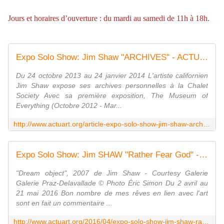
Jours et horaires d’ouverture : du mardi au samedi de 11h à 18h.
Expo Solo Show: Jim Shaw "ARCHIVES" - ACTUART by Eric SIMON
Du 24 octobre 2013 au 24 janvier 2014 L'artiste californien
Jim Shaw expose ses archives personnelles à la Chalet
Society Avec sa première exposition, The Museum of
Everything (Octobre 2012 - Mar...
http://www.actuart.org/article-expo-solo-show-jim-shaw-archives-120337760.html
Expo Solo Show: Jim SHAW "Rather Fear God" - ACTUART by Eric SIMON
"Dream object", 2007 de Jim Shaw - Courtesy Galerie
Galerie Praz-Delavallade © Photo Éric Simon Du 2 avril au
21 mai 2016 Bon nombre de mes rêves en lien avec l'art
sont en fait un commentaire ...
http://www.actuart.org/2016/04/expo-solo-show-jim-shaw-rather-fear-god.html