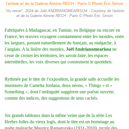
"Au revoir", 2024 de Joël ANDRIANOMEARISOA - Courtesy de l'artiste
et de la Galerie Almine RECH - Paris © Photo Éric Simon
Fabriquées à Madagascar, en Tunisie, en Belgique ou encore en
France, les œuvres voyagent constamment entre les mondes, entre
les langues, passant naturellement du français, au malgache, à
l’anglais. A la lisière des mondes,
Joël Andrianomearisoa
ne
cesse de croiser les territoires, les savoir-faire, les espaces
interstitielles, les voix diverses qui construisent le quotidien.
Rythmée par le titre de l’exposition, la grande salle accueille les
murmures de Camelia Jordana, deux néons, « Things » et «
Something », dont l’ambiguïté suggèrent une poésie ouverte,
comme des indices, des suggestions de sens cachés.
Six grands tableaux dans la même veine que de la série Les
Herbes folles du vieux logis, dont le titre est un hommage au
poète malgache Maurice Ramarozaka (1931-2010), recrée des