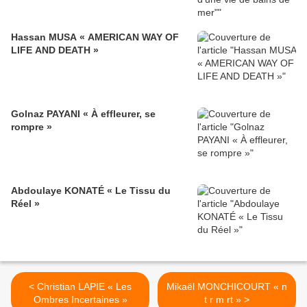
Hassan MUSA « AMERICAN WAY OF
LIFE AND DEATH »
Golnaz PAYANI « À effleurer, se
rompre »
Abdoulaye KONATÉ « Le Tissu du
Réel »
< Christian LAPIE « Les
Mikaël MONCHICOURT « n
Ombres Incertaines »
t r m rt » >