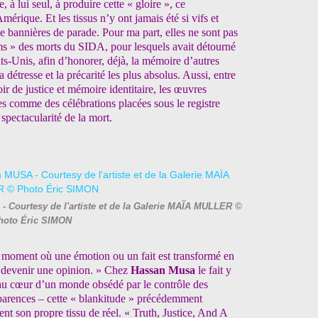
 à lui seul, à produire cette « gloire », ce
érique. Et les tissus n’y ont jamais été si vifs et
de bannières de parade. Pour ma part, elles ne sont pas
s » des morts du SIDA, pour lesquels avait détourné
ats-Unis, afin d’honorer, déjà, la mémoire d’autres
détresse et la précarité les plus absolus. Aussi, entre
r de justice et mémoire identitaire, les œuvres
es comme des célébrations placées sous le registre
spectacularité de la mort.
 Courtesy de l'artiste et de la Galerie MAÏA MULLER ©
hoto Éric SIMON
 moment où une émotion ou un fait est transformé en
ur devenir une opinion. » Chez
Hassan Musa
le fait y
, au cœur d’un monde obsédé par le contrôle des
parences – cette « blankitude » précédemment
nt son propre tissu de réel. « Truth, Justice, And A