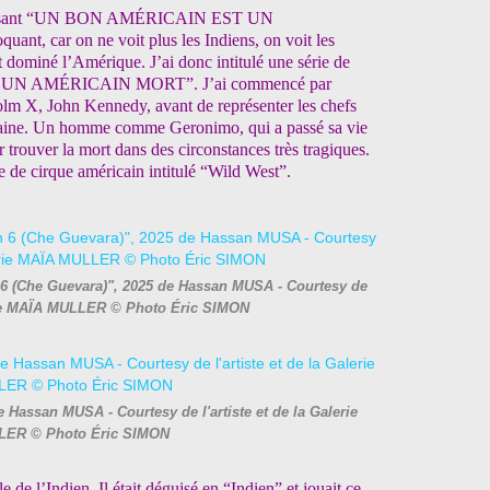
e en disant “UN BON AMÉRICAIN EST UN
, car on ne voit plus les Indiens, on voit les
dominé l’Amérique. J’ai donc intitulé une série de
 UN AMÉRICAIN MORT”. J’ai commencé par
lm X, John Kennedy, avant de représenter les chefs
caine. Un homme comme Geronimo, qui a passé sa vie
r trouver la mort dans des circonstances très tragiques.
cle de cirque américain intitulé “Wild West”.
6 (Che Guevara)", 2025 de Hassan MUSA - Courtesy de
lerie MAÏA MULLER © Photo Éric SIMON
 Hassan MUSA - Courtesy de l'artiste et de la Galerie
ER © Photo Éric SIMON
ôle de l’Indien. Il était déguisé en “Indien” et jouait ce