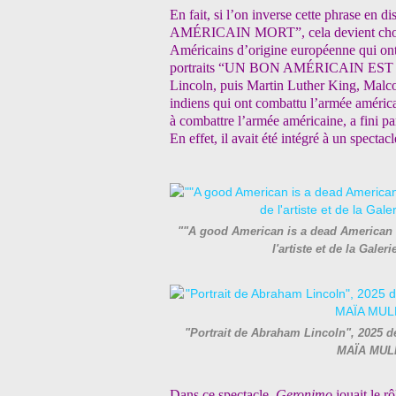
En fait, si l’on inverse cette phras
AMÉRICAIN MORT”, cela devient choquant
Américains d’origine européenne qui ont 
portraits “UN BON AMÉRICAIN EST
Lincoln, puis Martin Luther King, Malco
indiens qui ont combattu l’armée améri
à combattre l’armée américaine, a fini pa
En effet, il avait été intégré à un specta
""A good American is a dead American 
l'artiste et de la Ga
"Portrait de Abraham Lincoln", 2025 de
MAÏA MULL
Dans ce spectacle,
Geronimo
jouait le r