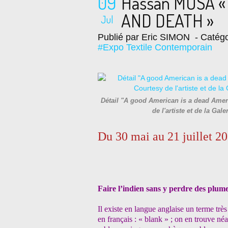
09
Hassan MUSA «
AND DEATH »
Jul
Publié par Eric SIMON
- Catégo
#Expo Textile Contemporain
Détail "A good American is a dead Ameri
de l'artiste et de la G
Du 30 mai au 21 juillet 2
Faire l’indien sans y perdre des plum
Il existe en langue anglaise un terme très
en français : « blank » ; on en trouve n