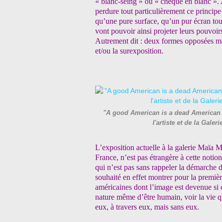
« blanc-seing » ou « chèque en blanc ». 
perdure tout particulièrement ce principe 
qu’une pure surface, qu’un pur écran tout 
vont pouvoir ainsi projeter leurs pouvoirs
Autrement dit : deux formes opposées mai
et/ou la surexposition.
"A good American is a dead American 4
l'artiste et de la Ga
L’exposition actuelle à la galerie Maïa M
France, n’est pas étrangère à cette notio
qui n’est pas sans rappeler la démarche
souhaité en effet montrer pour la première
américaines dont l’image est devenue si cé
nature même d’être humain, voir la vie qu’
eux, à travers eux, mais sans eux.