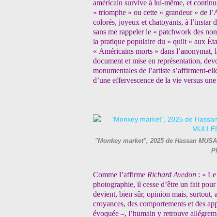
américain survive à lui-même, et continue,
« triomphe » ou cette « grandeur » de l’Am
colorés, joyeux et chatoyants, à l’instar 
sans me rappeler le « patchwork des nom
la pratique populaire du « quilt » aux Ét
« Américains morts » dans l’anonymat, la 
document et mise en représentation, devoi
monumentales de l’artiste s’affirment-ell
d’une effervescence de la vie versus une 
"Monkey market", 2025 de Hassan MUSA -
P
Comme l’affirme
Richard Avedon
: « Le
photographie, il cesse d’être un fait po
devient, bien sûr, opinion mais, surtout
croyances, des comportements et des ap
évoquée –, l’humain y retrouve allégreme