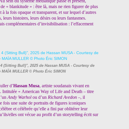
Au sein du système médiatique passé et présent,
de « blankitude » : être là, mais ne rien figurer de plus
à la fois opaque et transparent, et sur lequel d’autres
, leurs histoires, leurs désirs ou leurs fantasmes.
s complémentaires d’invisibilisation : l’effacement
 (Sitting Bull)", 2025 de Hassan MUSA - Courtesy de
lerie MAÏA MULLER © Photo Éric SIMON
uller d’
Hassan Musa
, artiste soudanais vivant en
n. Intitulée « American Way of Life and Death – titre
 d’un
Andy Warhol
ou d’un
Richard Avedon
–, il
 fois une suite de portraits de figures iconiques
lèbre et célébrée qu’elle a fini par oblitérer leur
ils/elles ont vécue au profit d’un storytelling écrit sur