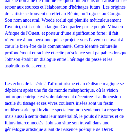
dans le domaine de l’intime les questionnements de l’artiste sur le
retour aux sources et l'élaboration d'héritages futurs. Les origines
de l'artiste se trouvent en effet au Bénin, au Togo et au Congo.
Son nom ancestral, Woede (celui qui planifie méticuleusement
l'avenir), est issu de la langue Gen parlée par le peuple Mina en
Afrique de l'Ouest, et porteur d’une signification forte : il fait
référence à une personne qui se projette vers l’avenir en ayant à
cœur le bien-être de la communauté. Cette identité culturelle
profondément enracinée et cette préscience sont palpables lorsque
Johnson établit un dialogue entre l'héritage du passé et les
aspirations de l'avenir.
Les échos de la série à l'afrofuturisme et au réalisme magique se
déploient après une fin du monde métaphorique, où la vision
anthropocentrique est volontairement décentrée. La dimension
tactile du tissage et ses vives couleurs irisées sont un festin
multisensoriel qui invite le spectateur, non seulement à regarder,
mais aussi à sentir dans leur matérialité, le pouls d'histoires et de
futurs interconnectés. Johnson situe son travail dans une
généalogie artistique allant de l'essence poétique de Derek