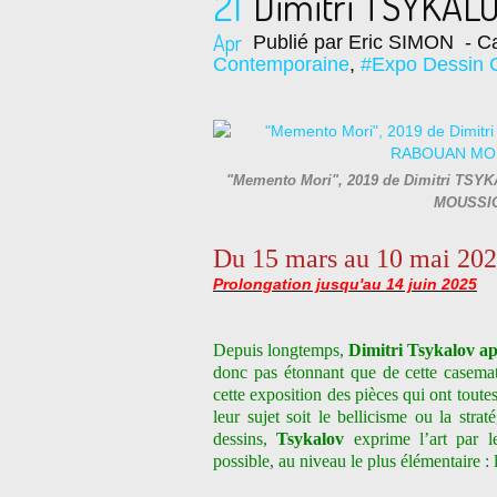
21
Dimitri TSYKA
Apr
Publié par Eric SIMON
- Ca
Contemporaine
,
#Expo Dessin 
"Memento Mori", 2019 de Dimitri TSYKA
MOUSSIO
Du 15 mars au 10 mai 20
Prolongation jusqu'au 14 juin 2025
Depuis longtemps,
Dimitri Tsykalov ap
donc pas étonnant que de cette casemate
cette exposition des pièces qui ont toute
leur sujet soit le bellicisme ou la strat
dessins,
Tsykalov
exprime l’art par 
possible, au niveau le plus élémentaire :