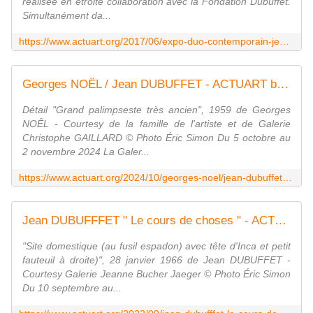
réalisée en étroite collaboration avec la Fondation Dubuffet.
Simultanément da...
https://www.actuart.org/2017/06/expo-duo-contemporain-jean-dubuffet-et-fabrice-hyber-hyberdubuffet.html
Georges NOËL / Jean DUBUFFET - ACTUART by Eric SIMON
Détail "Grand palimpseste très ancien", 1959 de Georges
NOÊL - Courtesy de la famille de l'artiste et de Galerie
Christophe GAILLARD © Photo Éric Simon Du 5 octobre au
2 novembre 2024 La Galer...
https://www.actuart.org/2024/10/georges-noel/jean-dubuffet.html
Jean DUBUFFFET " Le cours de choses " - ACTUART by Eric SIMON
"Site domestique (au fusil espadon) avec tête d'Inca et petit
fauteuil à droite)", 28 janvier 1966 de Jean DUBUFFET -
Courtesy Galerie Jeanne Bucher Jaeger © Photo Éric Simon
Du 10 septembre au...