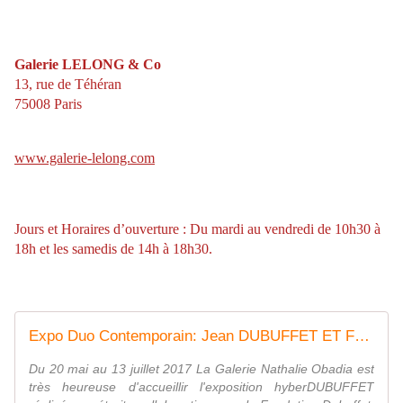
Galerie LELONG & Co
13, rue de Téhéran
75008 Paris
www.galerie-lelong.com
Jours et Horaires d’ouverture : Du mardi au vendredi de 10h30 à
18h et les samedis de 14h à 18h30.
Expo Duo Contemporain: Jean DUBUFFET ET Fabrice HYBER "hyberDUBUFFET" - ACTUART by Eric SIMON
Du 20 mai au 13 juillet 2017 La Galerie Nathalie Obadia est
très heureuse d'accueillir l'exposition hyberDUBUFFET