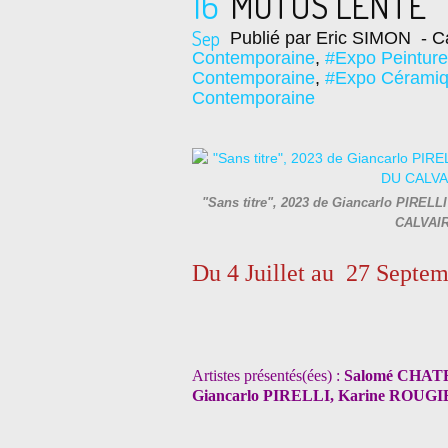
16
MOTUS LENTE
Sep
Publié par Eric SIMON
- Ca
Contemporaine
,
#Expo Peintur
Contemporaine
,
#Expo Céramiq
Contemporaine
"Sans titre", 2023 de Giancarlo PIRELLI
CALVAIR
Du 4 Juillet au 27 Septe
Artistes présentés(ées) :
Salomé CHATR
Giancarlo PIRELLI, Karine ROUG