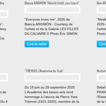
 the
Bianca ARGIMÓN "Fake Iit UntilL you lose it"
Ben AR
"Everyone loves me", 2025 de
"Medit
e",
Bianca ARGIMÓN - Courtesy de
2025 
tesy
l'artiste et de la Galerie LES FILLES
l'arti
DU CALVAIRE © Photo Éric SIMON
Photo
ric
Du 9 octobre au 1er novembre 2025
au 25
"Je me révolte, donc nous sommes"
la pre
Lire la suite
Lire
comme le scandait Camus dans
de l’a
ey
L’Homme révolté. La galerie...
193...
"TRÉMOIS, l'Anatomie du Trait"
Norbe
Du 18 juin au 28 septembre 2025
Détail
et de
L’Académie des beaux-arts rend
PRAN
hommage à l’œuvre de Pierre-Yves
l'Est
 Du 4
Trémois (1921-2020), membre de la
de la