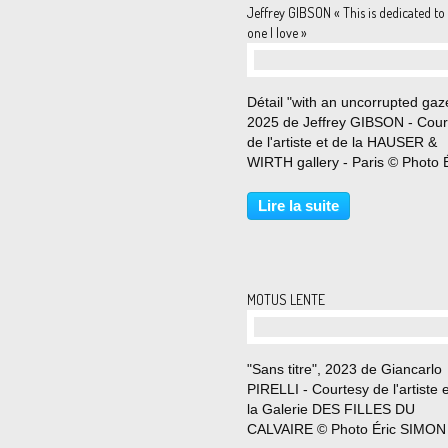
Jeffrey GIBSON « This is dedicated to
one I love »
Détail "with an uncorrupted gaz
2025 de Jeffrey GIBSON - Cour
de l'artiste et de la HAUSER &
WIRTH gallery - Paris © Photo É
SIMON Du 20 octobre au 20
décembre 2025 La première
Lire la suite
exposition personnelle de Jeffr
Gibson avec la galerie, et sa...
MOTUS LENTE
"Sans titre", 2023 de Giancarlo
PIRELLI - Courtesy de l'artiste 
la Galerie DES FILLES DU
CALVAIRE © Photo Éric SIMON