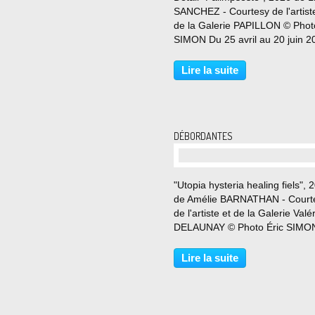
SANCHEZ - Courtesy de l'artist
de la Galerie PAPILLON © Phot
SIMON Du 25 avril au 20 juin 2
La nouvelle exposition de Linda
Sanchez à la galerie Papillon s’i
Lire la suite
dans le prolongement de reche
menées...
DÉBORDANTES
"Utopia hysteria healing fiels", 
de Amélie BARNATHAN - Court
de l'artiste et de la Galerie Valé
DELAUNAY © Photo Éric SIMO
21 mai au 6 juin 2026 « Ce qui
compte c'est se libérer soi-mê
Lire la suite
découvrir ses propres dimensio
refuser les entraves....