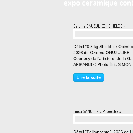
expo ceramique con
Ozioma ONUZULIKE « SHIELDS »
Détail "6.8 kg Shield for Osimhe
2026 de Ozioma ONUZULIKE -
Courtesy de l'artiste et de la Ga
AFIKARIS © Photo Éric SIMON
21 mai au 8 août 2026 La galer
AFIKARIS a le plaisir d’annonce
Lire la suite
deuxième exposition personnel
France du professeur,...
Linda SANCHEZ « Pirouettes »
Détail "Palimpseste", 2026 de L