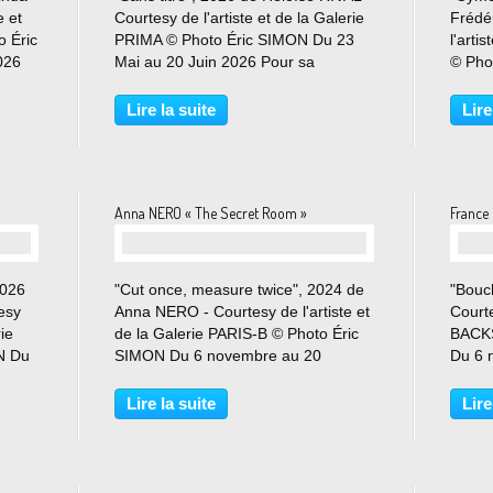
e et
Courtesy de l'artiste et de la Galerie
Frédé
o Éric
PRIMA © Photo Éric SIMON Du 23
l'arti
026
Mai au 20 Juin 2026 Pour sa
© Pho
deuxième exposition à la galerie,
13 ju
nscrit
Héloïse Rival (1990, vit et travaille à
exposi
Lire la suite
Lire
rches
Paris) conçoit un ensemble inédit qui
plurid
prolonge...
prése
Anna NERO « The Secret Room »
France 
2026
"Cut once, measure twice", 2024 de
"Bouc
esy
Anna NERO - Courtesy de l'artiste et
Courte
rie
de la Galerie PARIS-B © Photo Éric
BACKS
N Du
SIMON Du 6 novembre au 20
Du 6 
décembre 2025 PARIS-B vous
2025 A
me,
convie à la première exposition
molles
Lire la suite
Lire
ns,
personnelle d’Anna Nero à la galerie,
plurid
intitulée The Secret...
renou
artisti