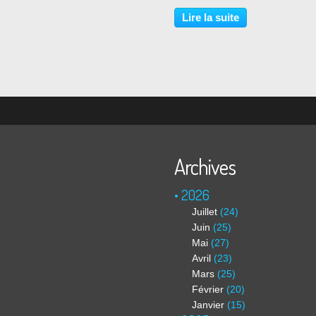
Juillet au 27 Septembre 2025 Ar
présentés(ées) : Salomé CHAT
Lire la suite
Jérémie COSIMI, Julia HAUMO
Giancarlo PIRELLI, Karine...
Archives
2026
Juillet
(24)
Juin
(25)
Mai
(27)
Avril
(23)
Mars
(25)
Février
(20)
Janvier
(15)