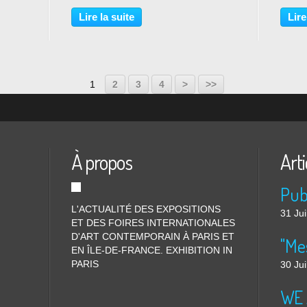
tistes
section de gravure et dessin de
© Pho
RIOT,
l’Académie des beaux-arts, à travers
30 ao
Lire la suite
Lire
NT,
l’exposition « Trémois - L’anatomie
accor
du trait », présentée...
mouve
bossel
1
2
3
4
>
>>
À propos
Arti
L'ACTUALITÉ DES EXPOSITIONS
31 Jui
ET DES FOIRES INTERNATIONALES
D'ART CONTEMPORAIN À PARIS ET
"Me
EN ÎLE-DE-FRANCE. EXHIBITION IN
PARIS
30 Jui
WE 