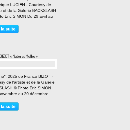
rique LUCIEN - Courtesy de
ste et de la Galerie BACKSLASH
to Éric SIMON Du 29 avril au
in 2026 Pour sa première
tion à Backslash, l’artiste
 la suite
isciplinaire Frédérique Lucien
nte un ensemble...
BIZOT « Natures Molles »
he", 2025 de France BIZOT -
sy de l'artiste et de la Galerie
LASH © Photo Éric SIMON
novembre au 20 décembre
vec l’exposition Natures
, l’artiste française
 la suite
isciplinaire France Bizot
velle les grands thèmes
ques...