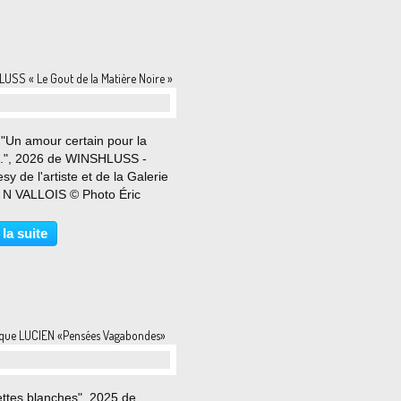
USS « Le Gout de la Matière Noire »
 "Un amour certain pour la
..", 2026 de WINSHLUSS -
sy de l'artiste et de la Galerie
 N VALLOIS © Photo Éric
Du 5 juin au 18 juillet 2026
uille, ça déborde, ça suinte et
 la suite
pe. Il est question de
ion, de ramification,...
ique LUCIEN «Pensées Vagabondes»
ttes blanches", 2025 de