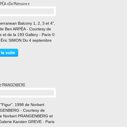
PÉA «De Mémoire »
erranean Balcony 1, 2, 3 et 4",
de Ben ARPÉA - Courtesy de
ste et de la 193 Gallery - Paris ©
 Éric SIMON Du 4 septembre
 octobre 2025 De Mémoire est
mière exposition personnelle
 la suite
rtiste français Ben Arpéa à la
rt PRANGENBERG
 "Figur", 1998 de Norbert
GENBERG - Courtesy de
ate Norbert PRANGENBERG et
 Galerie Karsten GREVE - Paris