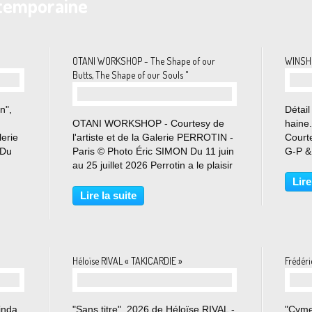
temporaine
OTANI WORKSHOP - The Shape of our
WINSHL
Butts, The Shape of our Souls "
n",
Détail
OTANI WORKSHOP - Courtesy de
haine
lerie
l'artiste et de la Galerie PERROTIN -
Courte
 Du
Paris © Photo Éric SIMON Du 11 juin
G-P &
ie
au 25 juillet 2026 Perrotin a le plaisir
SIMON 
r la
de présenter la huitième exposition
Ça gro
Lire
le en
personnelle d’Otani Workshop avec
ça ram
Lire la suite
la galerie, ainsi que la deuxième à
contag
Paris....
Héloïse RIVAL « TAKICARDIE »
Frédér
inda
"Sans titre", 2026 de Héloïse RIVAL -
"Cyme