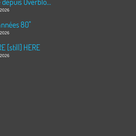
Publié depuis Overblog et Facebook
t 2026
années 80"
t 2026
 [still] HERE
t 2026