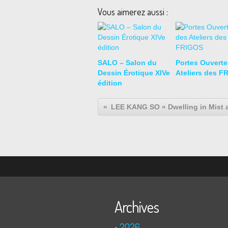
Vous aimerez aussi :
SALO – Salon du
Portes Ouverte
Dessin Érotique XIVe
Ateliers des F
édition
Archives
2026