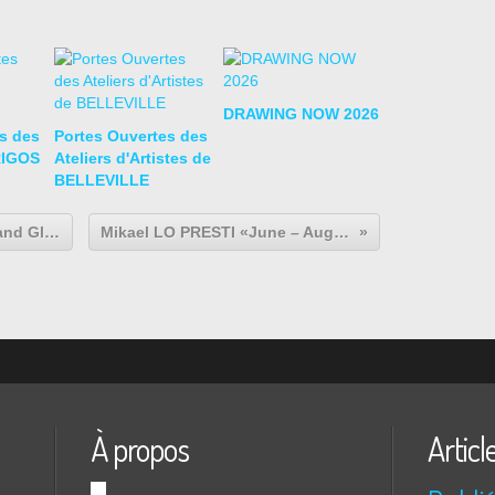
DRAWING NOW 2026
s des
Portes Ouvertes des
RIGOS
Ateliers d'Artistes de
BELLEVILLE
LEE KANG SO « Dwelling in Mist and Glow »
Mikael LO PRESTI «June – August»
À propos
Articl