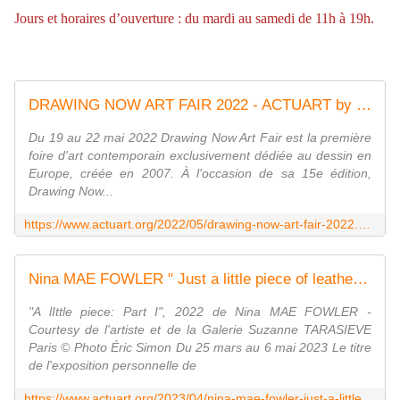
Jours et horaires d’ouverture : du mardi au samedi de 11h à 19h.
DRAWING NOW ART FAIR 2022 - ACTUART by Eric SIMON
Du 19 au 22 mai 2022 Drawing Now Art Fair est la première
foire d'art contemporain exclusivement dédiée au dessin en
Europe, créée en 2007. À l'occasion de sa 15e édition,
Drawing Now...
https://www.actuart.org/2022/05/drawing-now-art-fair-2022.html
Nina MAE FOWLER " Just a little piece of leather stripped off the skin of life " - ACTUART by Eric SIMON
"A lIttle piece: Part I", 2022 de Nina MAE FOWLER -
Courtesy de l'artiste et de la Galerie Suzanne TARASIEVE
Paris © Photo Éric Simon Du 25 mars au 6 mai 2023 Le titre
de l'exposition personnelle de
https://www.actuart.org/2023/04/nina-mae-fowler-just-a-little-piece-of-leather-stripped-off-the-skin-of-life.html