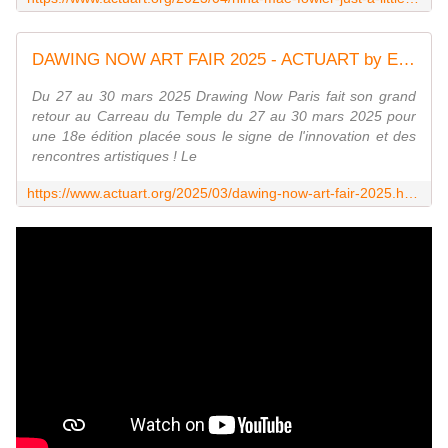
DAWING NOW ART FAIR 2025 - ACTUART by Eric SIMON
Du 27 au 30 mars 2025 Drawing Now Paris fait son grand
retour au Carreau du Temple du 27 au 30 mars 2025 pour
une 18e édition placée sous le signe de l'innovation et des
rencontres artistiques ! Le
https://www.actuart.org/2025/03/dawing-now-art-fair-2025.html