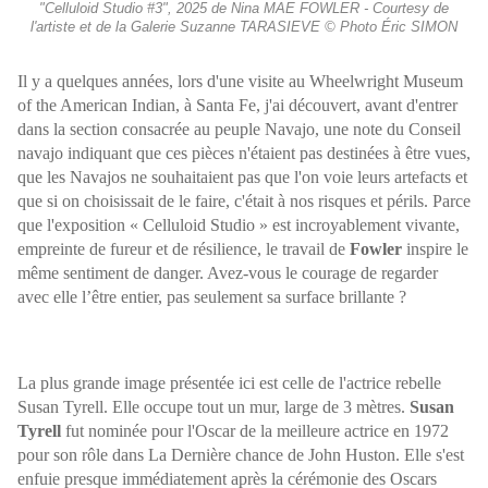
"Celluloid Studio #3", 2025 de Nina MAE FOWLER - Courtesy de
l'artiste et de la Galerie Suzanne TARASIEVE © Photo Éric SIMON
Il y a quelques années, lors d'une visite au Wheelwright Museum
of the American Indian, à Santa Fe, j'ai découvert, avant d'entrer
dans la section consacrée au peuple Navajo, une note du Conseil
navajo indiquant que ces pièces n'étaient pas destinées à être vues,
que les Navajos ne souhaitaient pas que l'on voie leurs artefacts et
que si on choisissait de le faire, c'était à nos risques et périls. Parce
que l'exposition « Celluloid Studio » est incroyablement vivante,
empreinte de fureur et de résilience, le travail de
Fowler
inspire le
même sentiment de danger. Avez-vous le courage de regarder
avec elle l’être entier, pas seulement sa surface brillante ?
La plus grande image présentée ici est celle de l'actrice rebelle
Susan Tyrell. Elle occupe tout un mur, large de 3 mètres.
Susan
Tyrell
fut nominée pour l'Oscar de la meilleure actrice en 1972
pour son rôle dans La Dernière chance de John Huston. Elle s'est
enfuie presque immédiatement après la cérémonie des Oscars