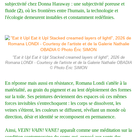
subjectivité chez Donna Haraway : une subjectivité poreuse et
fluide (
2
), où les frontières entre l'humain, la technologie et
l'écologie demeurent instables et constamment redéfinies.
"Eat it Upl Eat it Upl Stacked creamed layers of lightl", 2026 de
Romana LONDI - Courtesy de l'artiste et de la Galerie Nathalie OBADIA
© Photo Éric SIMON
En réponse mais aussi en résistance, Romana Londi s'attèle à la
matérialité, au grain du pigment et au lent déploiement des formes
sur la toile. Ses peintures deviennent des espaces où ces mêmes
forces invisibles s'entrechoquent : les corps se dissolvent, les
veines s'étirent, les couleurs se diffusent, révélant un monde où
direction, désir et identité se recomposent en permanence.
Ainsi,
VEIN! VAIN! VANE!
apparaît comme une méditation sur la
condition contemporaine du corps qui, exposé aux vents des