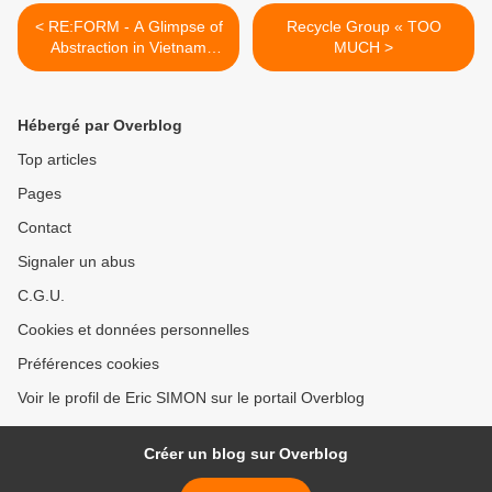
< RE:FORM - A Glimpse of
Recycle Group « TOO
Abstraction in Vietnam
MUCH >
since Đổi Mới
Hébergé par Overblog
Top articles
Pages
Contact
Signaler un abus
C.G.U.
Cookies et données personnelles
Préférences cookies
Voir le profil de Eric SIMON sur le portail Overblog
Créer un blog sur Overblog