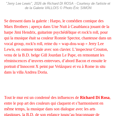
"Jerry Lee Lewis", 2026 de Richard DI ROSA - Courtesy de l'artiste et
de la Galerie VALLOIS © Photo Éric SIMON
Se dressent dans la galerie : Harpo, le comédien comique des
Marx Brothers ; aperçu dans Une Nuit à Casablanca jouant de la
harpe Jimi Hendrix, guitariste psychédélique et rock'n roll, pour
qui la musique était sa couleur Ronnie Spector, chanteuse dans un
vocal group, rock'n roll, reine du « wap-dou-wap » Jerry Lee
Lewis, en osmose totale avec son clavier. L’inspecteur Crouton,
venu de la B.D. belge Gill Jourdan Le Pape, en remontant les
réminiscences d’œuvres entrevues, d’abord Bacon et ensuite le
portrait d’Innocent X peint par Velázquez et vu à Rome in situ
dans la villa Andrea Doria.
Tout le mur est un condensé des influences de
Richard Di Rosa
,
entre le pop art des couleurs qui claquent et s’harmonisent en
même temps, la musique dans son dialogue avec les arts
plastiques, la B.D. de son enfance jusqu’au braconnage de