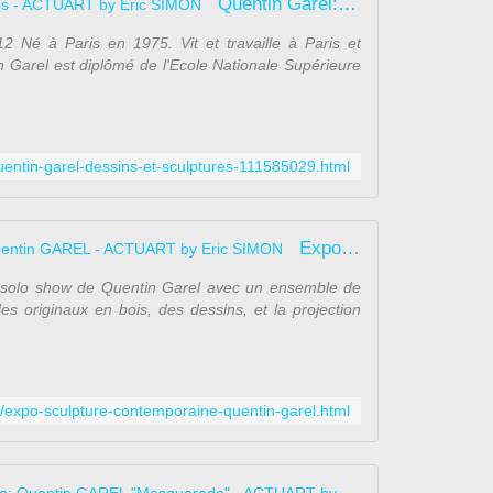
Quentin Garel: Dessins et sculptures - ACTUART by Eric SIMON
Né à Paris en 1975. Vit et travaille à Paris et
n Garel est diplômé de l'Ecole Nationale Supérieure
quentin-garel-dessins-et-sculptures-111585029.html
Expo Sculpture Contemporaine: Quentin GAREL - ACTUART by Eric SIMON
solo show de Quentin Garel avec un ensemble de
s originaux en bois, des dessins, et la projection
5/expo-sculpture-contemporaine-quentin-garel.html
Exposition S