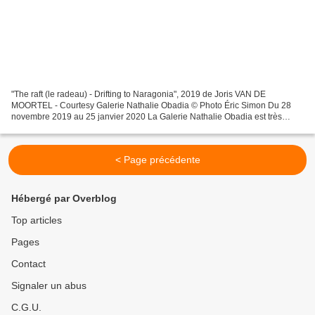
"The raft (le radeau) - Drifting to Naragonia", 2019 de Joris VAN DE
MOORTEL - Courtesy Galerie Nathalie Obadia © Photo Éric Simon Du 28
novembre 2019 au 25 janvier 2020 La Galerie Nathalie Obadia est très
heureuse de présenter la cinquième exposition...
< Page précédente
Hébergé par Overblog
Top articles
Pages
Contact
Signaler un abus
C.G.U.