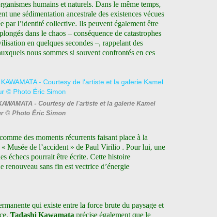
e organismes humains et naturels. Dans le même temps,
ent une sédimentation ancestrale des existences vécues
 par l’identité collective. Ils peuvent également être
longés dans le chaos – conséquence de catastrophes
vilisation en quelques secondes –, rappelant des
 auxquels nous sommes si souvent confrontés en ces
KAWAMATA - Courtesy de l'artiste et la galerie Kamel
r © Photo Éric Simon
i comme des moments récurrents faisant place à la
u « Musée de l’accident » de Paul Virilio . Pour lui, une
es échecs pourrait être écrite. Cette histoire
de renouveau sans fin est vectrice d’énergie
rmanente qui existe entre la force brute du paysage et
ice.
Tadashi Kawamata
précise également que le