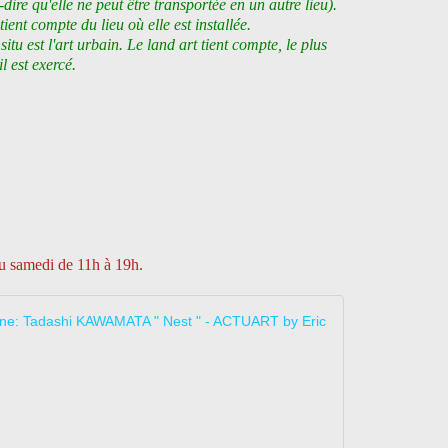
-dire qu'elle ne peut être transportée en un autre lieu).
ient compte du lieu où elle est installée.
itu est l'art urbain. Le land art tient compte, le plus
l est exercé.
au samedi de 11h à 19h.
Exposition I
D
é
t
a
i