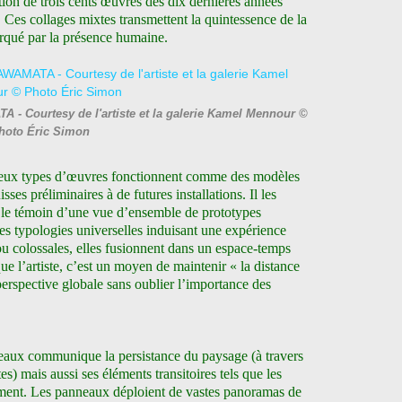
ction de trois cents œuvres des dix dernières années
 Ces collages mixtes transmettent la quintessence de la
arqué par la présence humaine.
 - Courtesy de l'artiste et la galerie Kamel Mennour ©
hoto Éric Simon
deux types d’œuvres fonctionnent comme des modèles
ses préliminaires à de futures installations. Il les
 le témoin d’une vue d’ensemble de prototypes
des typologies universelles induisant une expérience
ou colossales, elles fusionnent dans un espace-temps
 l’artiste, c’est un moyen de maintenir « la distance
perspective globale sans oublier l’importance des
eaux communique la persistance du paysage (à travers
tes) mais aussi ses éléments transitoires tels que les
ement. Les panneaux déploient de vastes panoramas de