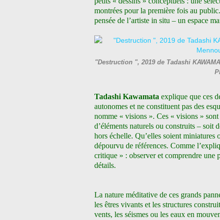
petits « dessins » conceptuels : une séle
montrées pour la première fois au public.
pensée de l’artiste in situ – un espace m
"Destruction ", 2019 de Tadashi KAWAMATA
P
Tadashi Kawamata
explique que ces 
autonomes et ne constituent pas des esquis
nomme « visions ». Ces « visions » sont
d’éléments naturels ou construits – soit 
hors échelle. Qu’elles soient miniatures 
dépourvu de références. Comme l’explique
critique » : observer et comprendre une 
détails.
La nature méditative de ces grands pann
les êtres vivants et les structures construi
vents, les séismes ou les eaux en mouv