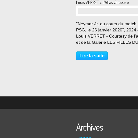
Louis VERRET « L'Atlas, Joueur »
"Neymar Jr. au cours du match L
PSG, le 26 janvier 2020", 2024
Louis VERRET - Courtesy de l'ar
et de la Galerie LES FILLES D
CALVAIRE © Photo Éric Simon 
juin au 20 juillet 2024 Cet été 2
Lire la suite
la galerie Les filles du calvaire
présente...
Archives