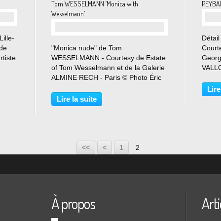
Tom WESSELMANN ‘Monica with
PEYBAK
Wesselmann’
ille-
Détai
 de
"Monica nude" de Tom
Courte
tiste
WESSELMANN - Courtesy de Estate
George
U
of Tom Wesselmann et de la Galerie
VALLO
Du 19
ALMINE RECH - Paris © Photo Éric
juin a
024,
Simon Du 7 juin au 20 juillet 2024
redout
Lire
Almine Rech Paris, Matignon a le
femme
Lire la suite
plaisir de présenter la cinquième
serpen
exposition personnelle de Tom...
<<
<
1
2
À propos
Arti