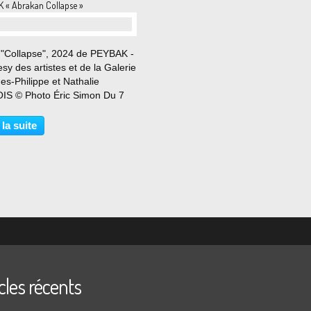
 « Abrakan Collapse »
l "Collapse", 2024 de PEYBAK -
sy des artistes et de la Galerie
s-Philippe et Nathalie
IS © Photo Éric Simon Du 7
u 20 juillet 2024 Des bêtes
ables qui s’agitent autour de
 la suite
s nues et affolées. Un
t-totem,...
cles récents