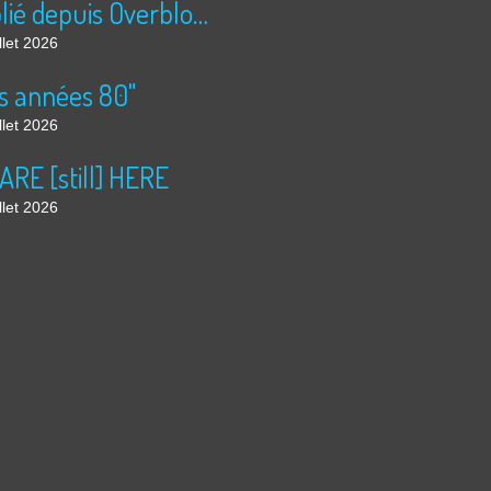
Publié depuis Overblog et Facebook
llet 2026
s années 80"
llet 2026
ARE [still] HERE
llet 2026