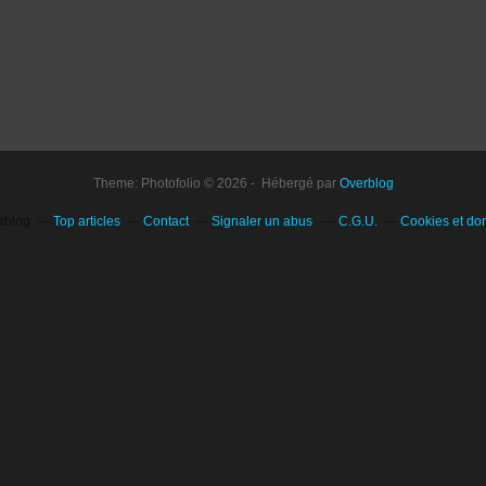
Theme: Photofolio © 2026 - Hébergé par
Overblog
erblog
Top articles
Contact
Signaler un abus
C.G.U.
Cookies et do