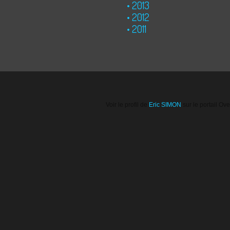
2013
2012
2011
Voir le profil de
Eric SIMON
sur le portail Ov