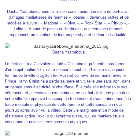
Dasha Yastrebova nous livre, non sans ironie, une série de portraits –
d'images médiatisées de femmes « idéales » devenues cultes et de
modèles à suivre : « Madone », « Diva », « Rock Star », « Pin-up », «
Lolita ». Autant de poses et d'attitudes, que certaines femmes
reprennent, au sacrifice de leur propre style et de leur individualité.
Dasha Yastrebova
Le récit de Tina Chevalier intitulé « Christina », présenté sous forme
d’un projet multimédia, est à couper le souffle : l’histoire d’une jeune
femme de la ville d’Uglitch (en Russie) qui rêve de se marier avec le
Prince Harry. Christina a perdu sa mère et vit, telle une sans abri, dans
un garage sans électricité ni chauffage. Elle crée elle même tous ses
vêtements et accessoires excentriques ce qui fait d'elle une paria dans
cette ville. On éprouve beaucoup de tendresse et d'admiration face à la
force mentale et physique de cette femme et cette sensation nous
poursuit après avoir vu la vidéo. Cette vie marginale et ce mode de
résistance active l’exclut du système russe, qui, de manière cruelle,
condamne et ridiculise ces parcours atypiques.