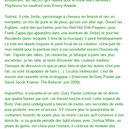
étroitement: les décors qu'il réalise pour le show télé
Pee-Wee's
Playhouse
lui vaudront trois Emmy Awards.
Surtout, il crée Jimbo, personnage à cheveux en brosse et nez en
trompette, un mix de punk et de plouc qui est son alter ego. Durant les
Eighties, outre des pochettes pour les Red Hot Chili Peppers, pour
Frank Zappa (qui apparaîtra dans une aventure de Jimbo) et pour les
Residents (avec lesquels il fera de la musique), il peint frénétiquement.
La toile est depuis toujours le point focal de sa création: «Une part de
mon intérêt pour la peinture tient à ma sensibilité envers l'histoire de
l'art. J'ajoute des idées, j'en retranche, je bifurque à partir des plus
anciennes, je les relie, je tente d'inventer des couleurs inédites.
J'essaye de découvrir ce que je peux faire et que les autres n'ont pas
fait, ou sont incapables de faire (...). Le plus intéressant, c'est de
trouver une nouvelle niche écologique.» (Interview de Gary Panter par
David Jacob Kramer, The Believer, juin 2009).
Aujourd'hui, à soixante-et-un ans, Gary Panter continue de ne dormir
que quatre heures par nuit: cet éternel touche-à-tout, cette espèce de
Boris Vian post-underground a besoin de toutes ses secondes de veille
pour produire, encore et encore. S'il n'ouvre plus la quarantaine de
containers bourrés de jouets plus ou moins cassés qu'il conserve à son
domicile, si sa grande période des light-shows avec Joshua White, un
phare du genre, est close pour l'instant, il continue de modeler des