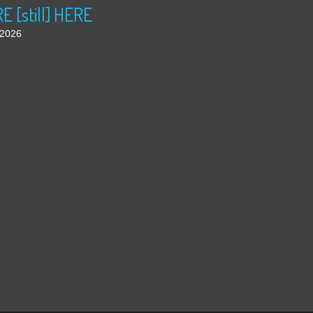
 [still] HERE
t 2026