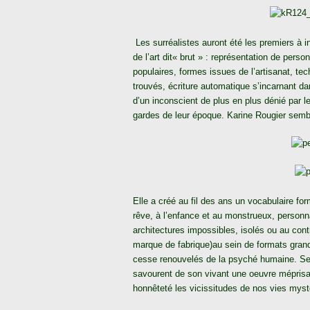
Les surréalistes auront été les premiers à i
de l’art dit« brut » : représentation de pers
populaires, formes issues de l’artisanat, te
trouvés, écriture automatique s’incarnant dan
d’un inconscient de plus en plus dénié par l
gardes de leur époque. Karine Rougier semb
Elle a créé au fil des ans un vocabulaire for
rêve, à l’enfance et au monstrueux, person
architectures impossibles, isolés ou au co
marque de fabrique)au sein de formats grand
cesse renouvelés de la psyché humaine. Ses
savourent de son vivant une oeuvre méprisa
honnêteté les vicissitudes de nos vies mysté