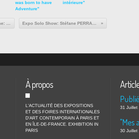
was born to have
intérieure"
Adventure"
Expo Photographie Contemporaine: Carlos FAUSTO " Nus et Vêtus comme il faut "
Expo Solo Show: Stéfane PERRAUD "Le Sarcophage de L. près de M. (en D)"
À propos
Articl
L'ACTUALITÉ DES EXPOSITIONS
31 Juille
ET DES FOIRES INTERNATIONALES
D'ART CONTEMPORAIN À PARIS ET
"Mes 
EN ÎLE-DE-FRANCE. EXHIBITION IN
PARIS
30 Juille