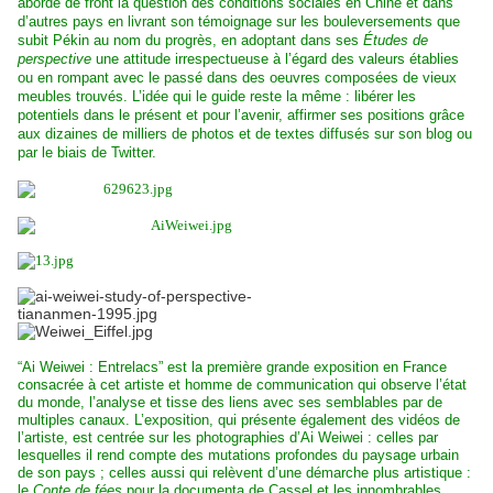
aborde de front la question des conditions sociales en Chine et dans
d’autres pays en livrant son témoignage sur les bouleversements que
subit Pékin au nom du progrès, en adoptant dans ses
Études de
perspective
une attitude irrespectueuse à l’égard des valeurs établies
ou en rompant avec le passé dans des oeuvres composées de vieux
meubles trouvés. L’idée qui le guide reste la même : libérer les
potentiels dans le présent et pour l’avenir, affirmer ses positions grâce
aux dizaines de milliers de photos et de textes diffusés sur son blog ou
par le biais de Twitter.
“Ai Weiwei : Entrelacs” est la première grande exposition en France
consacrée à cet artiste et homme de communication qui observe l’état
du monde, l’analyse et tisse des liens avec ses semblables par de
multiples canaux. L’exposition, qui présente également des vidéos de
l’artiste, est centrée sur les photographies d’Ai Weiwei : celles par
lesquelles il rend compte des mutations profondes du paysage urbain
de son pays ; celles aussi qui relèvent d’une démarche plus artistique :
le
Conte de fées
pour la documenta de Cassel et les innombrables