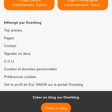
< Expo Dessin
Expo Photographie
Contemporain: Fabien
Contemporaine: Gérard
Verschaere "The novel of
Uferas "Sur le fil du rêve" >
the Shegué King"
Hébergé par Overblog
Top articles
Pages
Contact
Signaler un abus
C.G.U.
Cookies et données personnelles
Préférences cookies
Voir le profil de Eric SIMON sur le portail Overblog
Créer un blog sur Overblog
Créer un blog