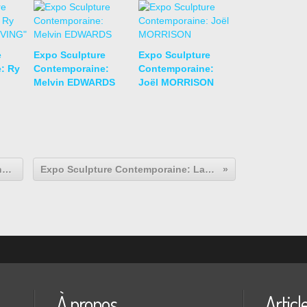
e
Expo Sculpture
Expo Sculpture
: Ry
Contemporaine:
Contemporaine:
Melvin EDWARDS
Joël MORRISON
Expo Photographie Contemporaine: Christian Tagliavini "Carte"
Expo Sculpture Contemporaine: Laurence Bonnel "Mouvements"
À propos
Articl