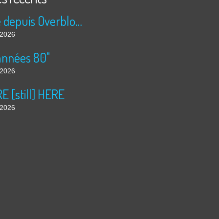
Publié depuis Overblog et Facebook
t 2026
années 80"
t 2026
 [still] HERE
t 2026