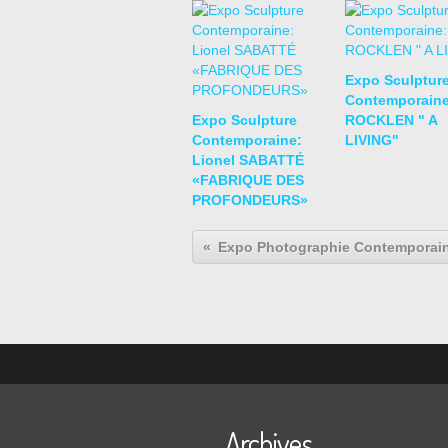
Expo Sculptur
Contemporaine
Expo Sculpture
ROCKLEN " A
Contemporaine:
LIVING"
Lionel SABATTÉ
«FABRIQUE DES
PROFONDEURS»
Archives