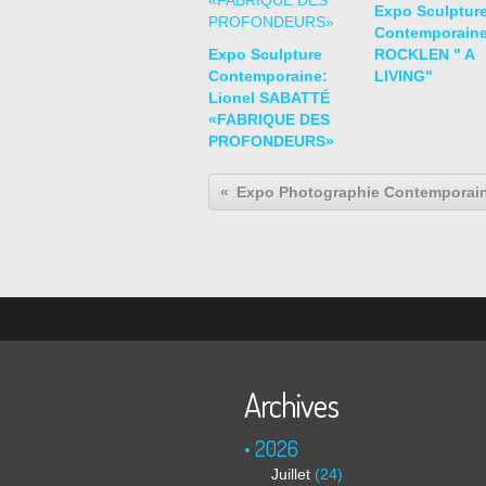
Expo Sculptur
Contemporaine
Expo Sculpture
ROCKLEN " A
Contemporaine:
LIVING"
Lionel SABATTÉ
«FABRIQUE DES
PROFONDEURS»
Archives
2026
Juillet
(24)