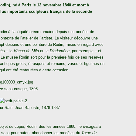
din), né à Paris le 12 novembre 1840 et mort à
plus importants
sculpteurs
français de la seconde
Rodin à l’antiquité gréco-romaine depuis ses années de
ntexte de l’atelier de l’artiste. Le visiteur découvre une
sept dessins et une peinture de Rodin, mises en regard avec
rés – la
Vénus de Milo
ou le
Diadumène
, par exemple – et
 Le musée Rodin sort pour la première fois de ses réserves
’antiques grecs, étrusques et romains, vases et figurines en
 qui ont été restaurées à cette occasion.
ve sans casque, 1896
our Saint Jean Baptiste, 1878-1887
bjet de copie, Rodin, dès les années 1880, l’envisagea à
ge, sans pour autant abandonner les modèles du
Torse du