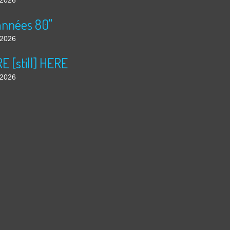
t 2026
années 80"
t 2026
 [still] HERE
t 2026