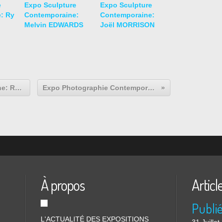
e
Expo Sculpture
Expo Sculpture
: Ry
Contemporaine:
Contemporaine:
Melvin EDWARDS
Joël MORRISON
Expo Photographie Contemporaine: Raymond DEPARDON "Un moment si doux "
Expo Photographie Contemporaine: AMERICANA LATINA 1960-2013
À propos
Articl
L'ACTUALITÉ DES EXPOSITIONS