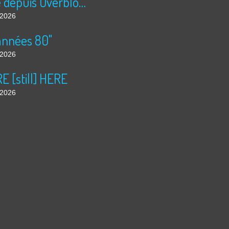
Publié depuis Overblog et Facebook
t 2026
années 80"
t 2026
 [still] HERE
t 2026