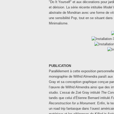
"Do It Yourself" et aux décorations pour jard
et dérision. La série récente intitulée
Model 
abstraite de Mondrian avec une forme de vit
une sensibilité Pop, tout en se situant dans
Minimalisme.
PUBLICATION
Parallèlement à cette exposition personnelle
monographie de Wilfrid Almendra paraît aux 
Gray et sa conception graphique conçue par 
l’œuvre de Wilfrid Almendra ainsi que des i
studio. L’essai de Zoë Gray intitulé
The Con
tandis que celui d’Étienne Bernard intitulé
F
Reconstruction for a Monument
. Enfin, le 
un road trip fantasque dans l’ouest américain
matériaux et les références de
Killed in Ac