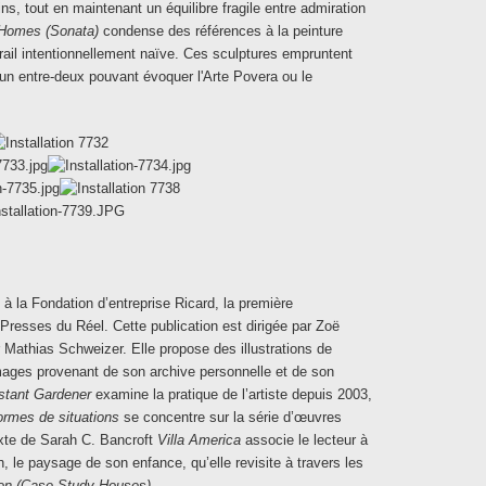
ins, tout en maintenant un équilibre fragile entre admiration
Homes (Sonata)
condense des références à la peinture
rail intentionnellement naïve. Ces sculptures empruntent
 un entre-deux pouvant évoquer l'Arte Povera ou le
 à la Fondation d’entreprise Ricard, la première
Presses du Réel. Cette publication est dirigée par Zoë
Mathias Schweizer. Elle propose des illustrations de
mages provenant de son archive personnelle et de son
stant Gardener
examine la pratique de l’artiste depuis 2003,
ormes de situations
se concentre sur la série d’œuvres
texte de Sarah C. Bancroft
Villa America
associe le lecteur à
, le paysage de son enfance, qu’elle revisite à travers les
tion (Case Study Houses)
.