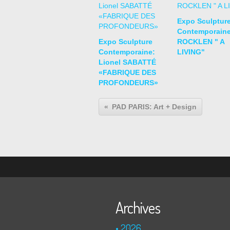
Expo Sculptur
Contemporaine
Expo Sculpture
ROCKLEN " A
Contemporaine:
LIVING"
Lionel SABATTÉ
«FABRIQUE DES
PROFONDEURS»
PAD PARIS: Art + Design
Archives
2026