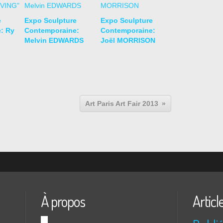
e
Expo Sculpture
Expo Sculpture
: Ry
Contemporaine:
Contemporaine:
Melvin EDWARDS
Joël MORRISON
Art Paris Art Fair 2013
À propos
Articl