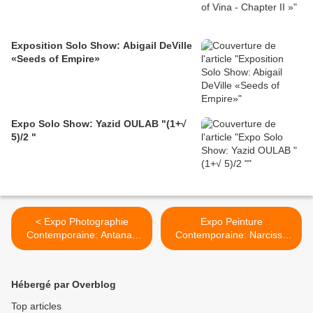
Exposition Solo Show: Abigail DeVille
«Seeds of Empire»
Expo Solo Show: Yazid OULAB "(1+√
5)/2 "
< Expo Photographie
Expo Peinture
Contemporaine: Antanas
Contemporaine: Narcisse
SUTKUS "Les Inédites "
TORDOIR "The Pink Spy" >
Hébergé par Overblog
Top articles