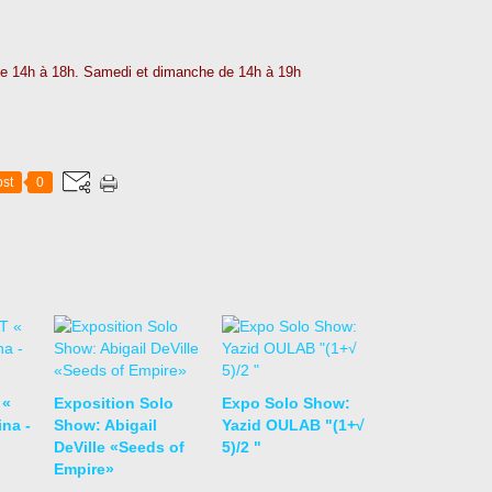
de 14h à 18h. Samedi et dimanche de 14h à 19h
st
0
 «
Exposition Solo
Expo Solo Show:
na -
Show: Abigail
Yazid OULAB "(1+√
DeVille «Seeds of
5)/2 "
Empire»