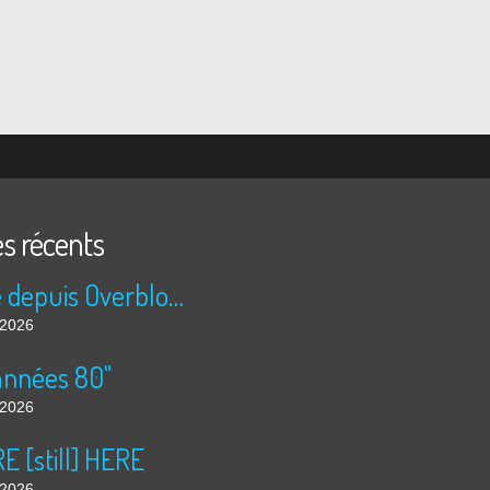
es récents
Publié depuis Overblog et Facebook
t 2026
années 80"
t 2026
 [still] HERE
t 2026