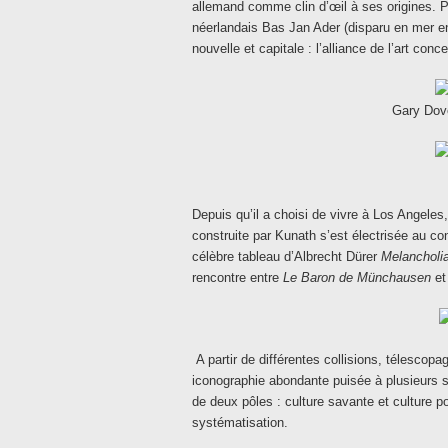
allemand comme clin d’œil à ses origines. Pa
néerlandais Bas Jan Ader (disparu en mer en
nouvelle et capitale : l’alliance de l’art con
Gary Dove
Depuis qu’il a choisi de vivre à Los Angeles, 
construite par Kunath s’est électrisée au con
célèbre tableau d’Albrecht Dürer
Melancholi
rencontre entre
Le Baron de Münchausen
e
A partir de différentes collisions, télescop
iconographie abondante puisée à plusieurs s
de deux pôles : culture savante et culture p
systématisation.