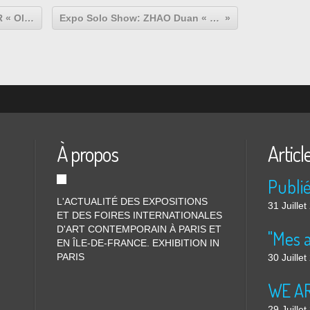
Expo Solo Show: Nelson LEIRNER « Old & New »
Expo Solo Show: ZHAO Duan « ENTRE »
À propos
Articl
L'ACTUALITÉ DES EXPOSITIONS
31 Juille
ET DES FOIRES INTERNATIONALES
D'ART CONTEMPORAIN À PARIS ET
"Mes 
EN ÎLE-DE-FRANCE. EXHIBITION IN
PARIS
30 Juille
WE ARE
29 Juille