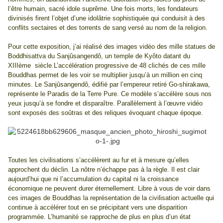
l’être humain, sacré idole suprême. Une fois morts, les fondateurs
divinisés firent l’objet d’une idolâtrie sophistiquée qui conduisit à des
conflits sectaires et des torrents de sang versé au nom de la religion.
Pour cette exposition, j’ai réalisé des images vidéo des mille statues de
Boddhisattva du Sanjûsangendô, un temple de Kyôto datant du
XIII
ème
siècle.L’accélération progressive de 48 clichés de ces mille
Bouddhas permet de les voir se multiplier jusqu’à un million en cinq
minutes. Le Sanjûsangendô, édifié par l’empereur retiré Go-shirakawa,
représente le Paradis de la Terre Pure. Ce modèle s’accélère sous nos
yeux jusqu’à se fondre et disparaître. Parallèlement à l’œuvre vidéo
sont exposés des soûtras et des reliques évoquant chaque
époque.
Toutes les civilisations s’accélèrent au fur et à mesure qu’elles
approchent du déclin. La nôtre n’échappe pas à la règle. Il est clair
aujourd’hui que ni l’accumulation du capital ni la croissance
économique ne peuvent durer éternellement. Libre à vous de voir dans
ces images de Bouddhas la représentation de la civilisation actuelle qui
continue à accélérer tout en se précipitant vers une disparition
programmée. L’humanité se rapproche de plus en plus d’un état