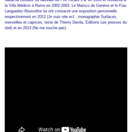
la Villa Médicis à Rome en 2002-2003. Le Mamco de Genève et le Frac
Languedoc-Roussillon lui ont consacré une exposition personnelle
respectivement en 2012 (Je suis née ect., monographie Surfaces,
merveilles et caprices, texte de Thierry Davila, Editions Les presses du
réel) et en 2013 (Ne me touche pas).