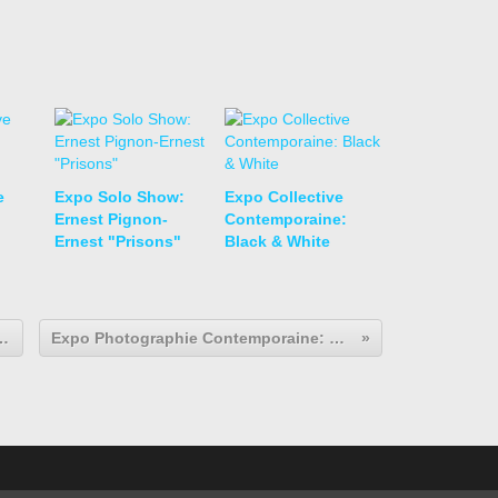
e
Expo Solo Show:
Expo Collective
Ernest Pignon-
Contemporaine:
Ernest "Prisons"
Black & White
aine: Biasiucci/Paladino "Casa Madre"
Expo Photographie Contemporaine: L'oeil d'un collectionneur: Serge Aboukrat