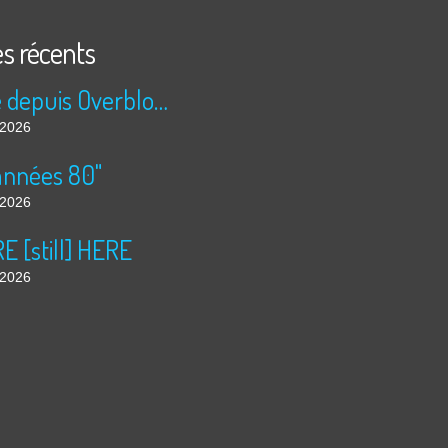
es récents
Publié depuis Overblog et Facebook
t 2026
années 80"
t 2026
 [still] HERE
t 2026