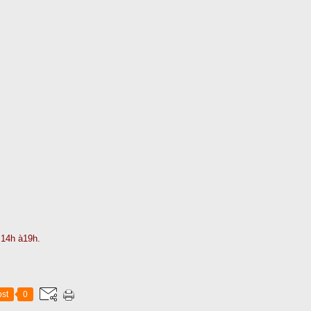
 14h à19h.
st
0