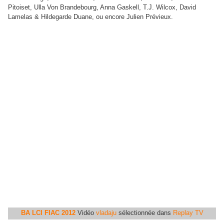
Pitoiset, Ulla Von Brandebourg, Anna Gaskell, T.J. Wilcox, David
Lamelas & Hildegarde Duane, ou encore Julien Prévieux.
BA LCI FIAC 2012
Vidéo
vladaju
sélectionnée dans
Replay TV