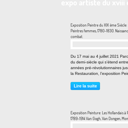
expo artiste du xviii
Exposition Peintre du XIX ème Siècle:
Peintres femmes, 1780-1830. Naissanc
combat.
Du 17 mai au 4 juillet 2021 Par
du demi-siècle qui s’étend entre
années pré-révolutionnaires ju
la Restauration, l’exposition Pei
femmes 1780-1830. Naissance 
combat comprend environ 70
Lire la suite
oeuvres exposées provenant d
collections...
Exposition Peinture: Les Hollandais à P
1789-1914 Van Gogh, Van Dongen, Mond