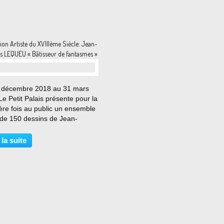
ion Artiste du XVIIIème Siècle: Jean-
s LEQUEU « Bâtisseur de fantasmes »
 décembre 2018 au 31 mars
e Petit Palais présente pour la
ère fois au public un ensemble
 de 150 dessins de Jean-
es Lequeu (1757-1826), artiste
du commun. L’œuvre graphique
 la suite
 dessinateur méconnu est l’une
us singulières...