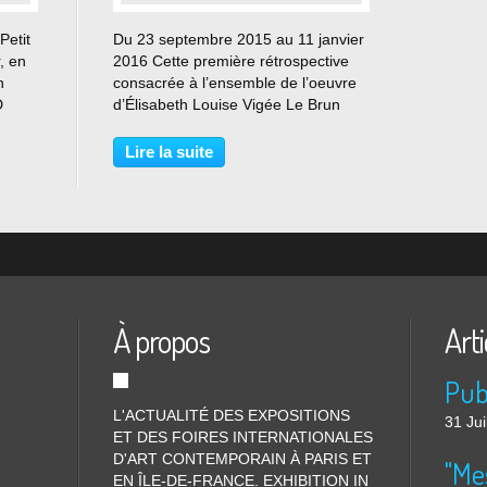
Petit
Du 23 septembre 2015 au 11 janvier
, en
2016 Cette première rétrospective
n
consacrée à l’ensemble de l’oeuvre
D
d’Élisabeth Louise Vigée Le Brun
de
montre une artiste dont la vie s’étend
rande
du règne de Louis XV à celui de
Lire la suite
x
Louis-Philippe (l’une des périodes les
plus...
À propos
Arti
L'ACTUALITÉ DES EXPOSITIONS
31 Jui
ET DES FOIRES INTERNATIONALES
D'ART CONTEMPORAIN À PARIS ET
"Me
EN ÎLE-DE-FRANCE. EXHIBITION IN