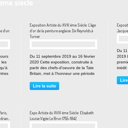
 eme siecle
Exposition Artiste du XVIII ème Siècle: L'âge
Exposit
e d’un
d'or de la peinture anglaise. De Reynolds à
Jacque
Turner
Du 11
cours
Du 11 septembre 2019 au 16 février
2019 L
 les
2020 Cette exposition, construite à
premi
squ’à
partir des chefs-d’oeuvre de la Tate
inédit
ntres
Britain, met à l’honneur une période
Jacqu
d’un
phare dans l’histoire de la peinture
hors 
Lire
en Angleterre, allant des années
de ce
Lire la suite
e
1760 jusqu’à 1820 environ. Elle
des pl
entend...
aris,
Expo Artiste du XVIII ème Siècle: Elisabeth
rian...
Louise Vigée Le Brun 1755-1842