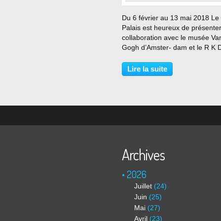
Du 6 février au 13 mai 2018 Le 
Palais est heureux de présenter
collaboration avec le musée Va
Gogh d’Amster- dam et le R K 
(Institut Néerlandais d’Histoire 
l’Art) de la Haye, la première g
Lire la suite
exposition en France dédiée au
riches échanges...
Archives
2026
Juillet
(24)
Juin
(25)
Mai
(27)
Avril
(23)