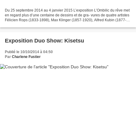
Du 25 septembre 2014 au 4 janvier 2015 L’exposition L’Ombilic du rêve met
en regard plus d’une centaine de dessins et de gra- vures de quatre artistes
Félicien Rops (1833-1898), Max Klinger (1857-1920), Alfred Kubin (1877-
1959) et Armand Simon (1906-1981)...
Exposition Duo Show: Kisetsu
Publié le 10/10/2014 à 04:50
Par
Charlene Fustier