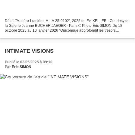
Détail "Matière-Lumière, ML-V-25-0102", 2025 de Evi KELLER - Courtesy de
la Galerie Jeanne BUCHER JAEGER - Paris © Photo Éric SIMON Du 18
octobre 2025 au 10 janvier 2026 "Quiconque approfondit les trésors
intérieurs cachés de son art est à envier car...
INTIMATE VISIONS
Publié le 02/05/2025 à 09:10
Par
Eric SIMON