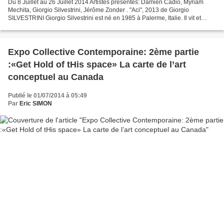
Du 8 Juillet au 26 Juillet 2014 Artistes présentés: Damien Cadio, Myriam
Mechita, Giorgio Silvestrini, Jérôme Zonder . "Aci", 2013 de Giorgio
SILVESTRINI Giorgio Silvestrini est né en 1985 à Palerme, Italie. Il vit et
travaille à Paris. "Cocalo", 2013...
Expo Collective Contemporaine: 2ème partie
:«Get Hold of tHis space» La carte de l’art
conceptuel au Canada
Publié le 01/07/2014 à 05:49
Par
Eric SIMON