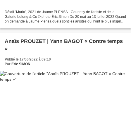
Détail "Maria", 2021 de Jaume PLENSA - Courtesy de l'artiste et de la
Galerie Lelong & Co © photo Éric Simon Du 20 mai au 13 juillet 2022 Quand
on demande à Jaume Plensa quels sont les artistes qui l’ont le plus inspiré,
il nomme des musiciens, des dramaturges,...
Anaïs PROUZET | Yann BAGOT « Contre temps
»
Publié le 17/06/2022 à 09:10
Par
Eric SIMON