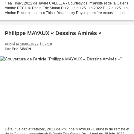
"Tea Time", 2022 de Javier CALLEJA - Courtesy de lm'artiste et de la Galerie
Almine RECH © Photo Éric Simon Du 2 juin au 25 juin 2022 Du 2 au 25 juin,
Almine Rech exposera « This Is Your Lucky Day », première exposition solo
parisienne de l’artiste espagnol...
Philippe MAYAUX « Dessins Aminés »
Publié le 10/06/2022 à 09:10
Par
Eric SIMON
Détail "Le cap et l'étalon", 2021 de Philippe MAYAUX - Courtesy de l'artiste et
de la Galerie Loevenbruck © Photo Éric Simon Du 13 mai au 25 juin 2022 I –