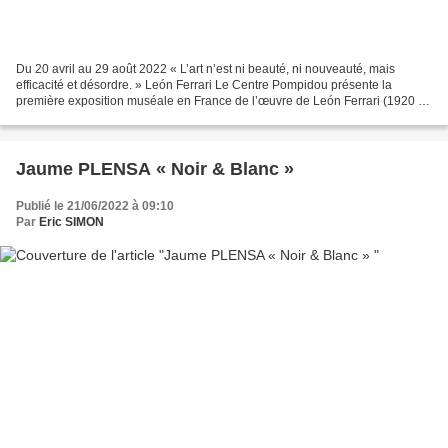
Du 20 avril au 29 août 2022 « L’art n’est ni beauté, ni nouveauté, mais
efficacité et désordre. » León Ferrari Le Centre Pompidou présente la
première exposition muséale en France de l’œuvre de León Ferrari (1920 -
2013). Figure majeure de la scène argentine...
Jaume PLENSA « Noir & Blanc »
Publié le 21/06/2022 à 09:10
Par
Eric SIMON