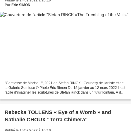
Publié le 24/02/2022 à 10:10
Par
Eric SIMON
"Comtesse de Mortsauf", 2021 de Stefan RINCK - Courtesy de l'artiste et de
la Galerie Semiose © Photo Éric Simon Du 15 janvier au 12 mars 2022 Il est
facile d’imaginer les sculptures de Stefan Rinck dans un futur lointain. À des
décades ou des siècles...
Rebecka TOLLENS « Eye of a Womb » and
Nathalie CHOUX "Terra Chimera"
Publié le 15/02/2022 à 10:10