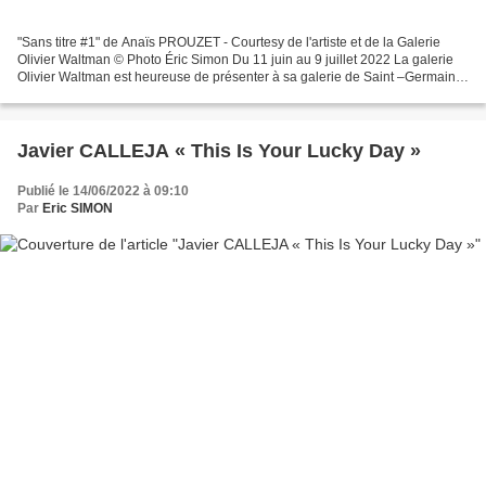
"Sans titre #1" de Anaïs PROUZET - Courtesy de l'artiste et de la Galerie
Olivier Waltman © Photo Éric Simon Du 11 juin au 9 juillet 2022 La galerie
Olivier Waltman est heureuse de présenter à sa galerie de Saint –Germain-
des-prés les regards croisés...
Javier CALLEJA « This Is Your Lucky Day »
Publié le 14/06/2022 à 09:10
Par
Eric SIMON