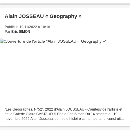
point de vue inattendu sur l'œuvre...
Alain JOSSEAU « Geography »
Publié le 10/11/2022 à 10:10
Par
Eric SIMON
"Les Géographes, N°52", 2022 d'Alain JOUSSEAU - Courtesy de l'artiste et
de la Galerie Claire GASTAUD © Photo Éric Simon Du 14 octobre au 19
novembre 2022 Alain Josseau, peintre d’histoire contemporaine, construit
une pensée autour de l’image à travers...