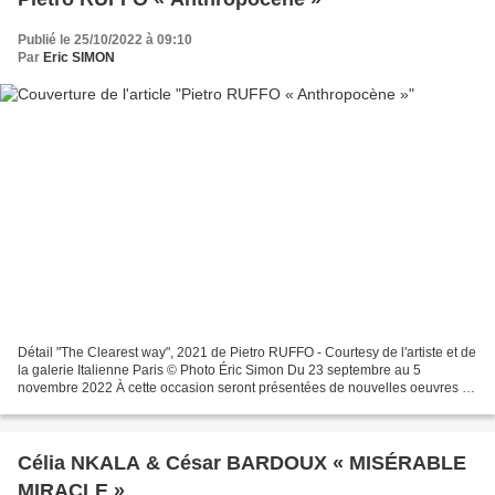
Publié le 25/10/2022 à 09:10
Par
Eric SIMON
Détail "The Clearest way", 2021 de Pietro RUFFO - Courtesy de l'artiste et de
la galerie Italienne Paris © Photo Éric Simon Du 23 septembre au 5
novembre 2022 À cette occasion seront présentées de nouvelles oeuvres de
l’artiste tirées de la série Anthropocène...
Célia NKALA & César BARDOUX « MISÉRABLE
MIRACLE »