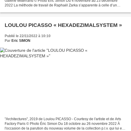
Galerie Mitterrand © Photo Éric Simon Du 4 novembre au 23 décembre
2022 La méthode de travail de Raphaël Zarka s’apparente à celle d’un
chercheur ou d’un archéologue. Il qualifie d’ailleurs...
LOULOU PICASSO « HEXADEZIMALSYSTEM »
Publié le 22/11/2022 à 10:10
Par
Eric SIMON
"Architectures", 2019 de Loulou PICASSO - Courtesy de l'artiste et de Arts
Factory Paris © Photo Éric Simon Du 18 octobre au 26 novembre 2022 À
l'occasion de la parution du nouveau volume de la collection p.l.v. qui lui est