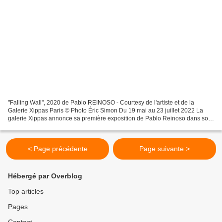
"Falling Wall", 2020 de Pablo REINOSO - Courtesy de l'artiste et de la
Galerie Xippas Paris © Photo Éric Simon Du 19 mai au 23 juillet 2022 La
galerie Xippas annonce sa première exposition de Pablo Reinoso dans son
espace parisien, en parallèle de l’exposition...
< Page précédente
Page suivante >
Hébergé par Overblog
Top articles
Pages