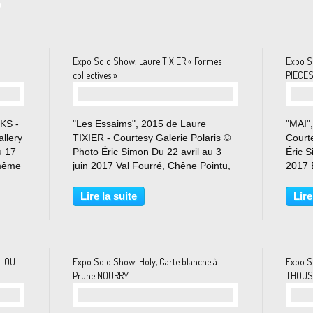
w
Expo Solo Show: Laure TIXIER « Formes
Expo S
collectives »
PIECES
RKS -
"Les Essaims", 2015 de Laure
"MAI"
llery
TIXIER - Courtesy Galerie Polaris ©
Court
u 17
Photo Éric Simon Du 22 avril au 3
Éric S
 même
juin 2017 Val Fourré, Chêne Pointu,
2017 
ène
Noyer Renard, Chantepie..., cette
d'anno
ique
énumération de noms faisant
exposi
Lire la suite
Lire
référence à la faune et à la flore,
l'arti
évoquant des paysages...
dont l
HLOU
Expo Solo Show: Holy, Carte blanche à
Expo S
Prune NOURRY
THOUS