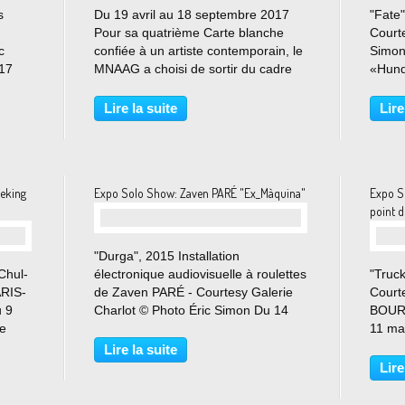
s
Du 19 avril au 18 septembre 2017
"Fate
Pour sa quatrième Carte blanche
Court
c
confiée à un artiste contemporain, le
Simon
017
MNAAG a choisi de sortir du cadre
«Hund
s de
strict de la rotonde (4e étage) et
évoque
’elles
d’exposer les sculptures de l’artiste
premiè
Lire la suite
Lire
t
plasticienne Prune Nourry dans un
Gao W
dialogue...
le tit
eking
Expo Solo Show: Zaven PARÉ "Ex_Màquina"
Expo S
point d
"Durga", 2015 Installation
Chul-
électronique audiovisuelle à roulettes
"Truc
ARIS-
de Zaven PARÉ - Courtesy Galerie
Court
u 9
Charlot © Photo Éric Simon Du 14
BOURD
ie
Mars au 22 Avril 2017 C'’est entre
11 ma
des mythes et la réalité que les
Mailla
Lire la suite
la
robots sont déjà nos contemporains.
médium
Lire
lle
Témoin de son temps...
provoc
Ses gr