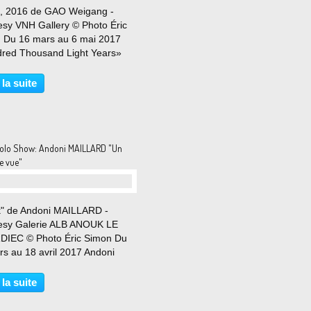
", 2016 de GAO Weigang -
esy VNH Gallery © Photo Éric
 Du 16 mars au 6 mai 2017
red Thousand Light Years»
 à la fois le nom de la
re exposition person- nelle de
 la suite
eigang en Europe mais aussi
re de l’une de ses...
olo Show: Andoni MAILLARD "Un
e vue"
k" de Andoni MAILLARD -
esy Galerie ALB ANOUK LE
IEC © Photo Éric Simon Du
rs au 18 avril 2017 Andoni
rd emprunte différents
s dans son art, à la fois
 la suite
ateur et désarmant de kitch.
avures sur bois, scènes de...