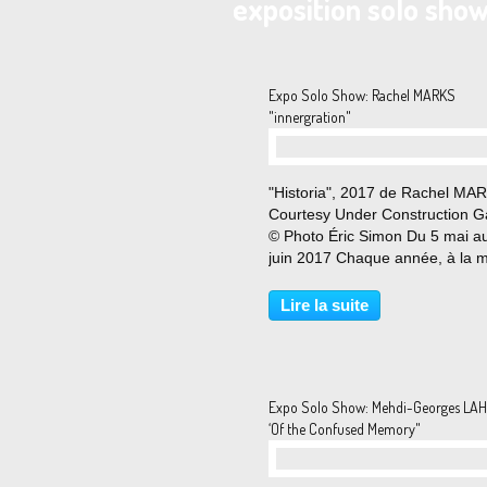
exposition solo sho
Expo Solo Show: Rachel MARKS
"innergration"
"Historia", 2017 de Rachel MA
Courtesy Under Construction Ga
© Photo Éric Simon Du 5 mai a
juin 2017 Chaque année, à la
époque, se produit un phénom
étrange entre le nord de l’Amér
Lire la suite
et le Mexique. Par millions, des
papillons...
Expo Solo Show: Mehdi-Georges LA
‘Of the Confused Memory"