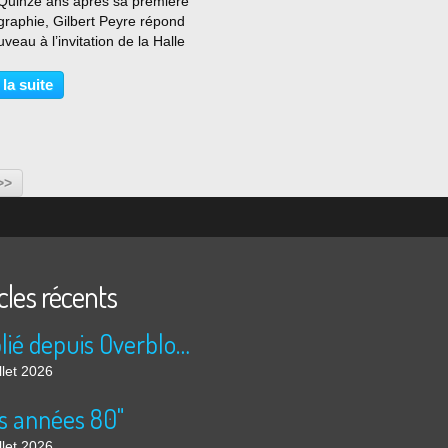
Quinze ans après sa première
raphie, Gilbert Peyre répond
veau à l’invitation de la Halle
Pierre. En résulte une
ition artistique originale sous
 la suite
 de spectacle-performance,
esthétique...
>>
cles récents
Publié depuis Overblog et Facebook
llet 2026
s années 80"
llet 2026