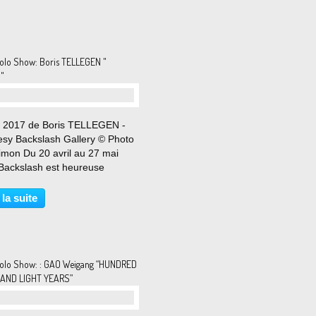
olo Show: Boris TELLEGEN "
"
, 2017 de Boris TELLEGEN -
esy Backslash Gallery © Photo
imon Du 20 avril au 27 mai
Backslash est heureuse
ncer Pieces, la troisième
tion personnelle à la galerie de
 la suite
ste néerlandais Boris Tellegen
es œuvres...
olo Show: : GAO Weigang “HUNDRED
AND LIGHT YEARS”