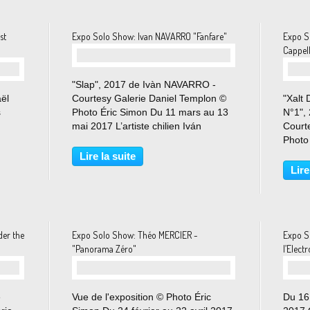
st
Expo Solo Show: Ivan NAVARRO "Fanfare"
Expo S
Cappel
"Slap", 2017 de Ivàn NAVARRO -
ël
Courtesy Galerie Daniel Templon ©
"Xalt
s
Photo Éric Simon Du 11 mars au 13
N°1",
mai 2017 L’artiste chilien Iván
Court
Navarro expose pour la première fois
Photo
depuis quatre ans à Paris. Il
avril 
Lire la suite
n
présente Fanfare, un parcours
connai
Lire
immersif d’œuvres inédites...
drolat
l’objet
er the
Expo Solo Show: Théo MERCIER -
Expo S
"Panorama Zéro"
l’Elec
e
Vue de l'exposition © Photo Éric
Du 16