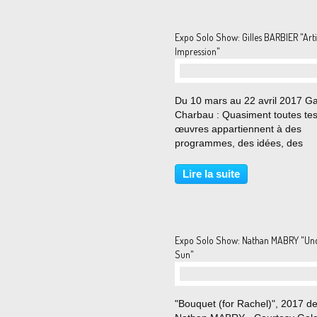
Expo Solo Show: Gilles BARBIER "Arti
Impression"
Du 10 mars au 22 avril 2017 Ga
Charbau : Quasiment toutes te
œuvres appartiennent à des
programmes, des idées, des
énoncés que tu inventes et qui
génèrent de multiples séries. O
Lire la suite
établira peut-être un jour la
cartographie de cette véritable
galaxie...
Expo Solo Show: Nathan MABRY "Und
Sun"
"Bouquet (for Rachel)", 2017 d