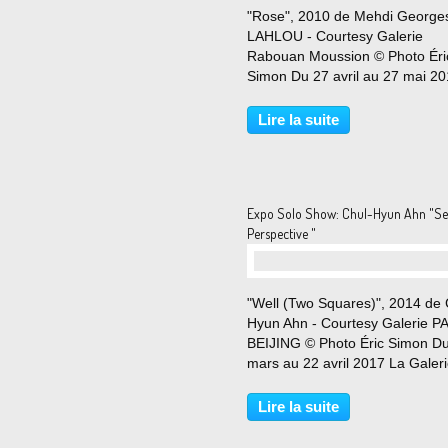
"Rose", 2010 de Mehdi George
LAHLOU - Courtesy Galerie
Rabouan Moussion © Photo Éri
Simon Du 27 avril au 27 mai 2
S’il nous faut parler des origine
Mehdi-Georges Lahlou, c’est qu
Lire la suite
sont au cœur de son travail. Ce
artiste franco-marocain...
Expo Solo Show: Chul-Hyun Ahn "Se
Perspective "
"Well (Two Squares)", 2014 de 
Hyun Ahn - Courtesy Galerie P
BEIJING © Photo Éric Simon D
mars au 22 avril 2017 La Galer
Paris-Beijing est heureuse de
présenter Seeking Perspective, 
Lire la suite
deuxième expo- sition personne
de l’artiste coréen,...