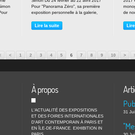
rie
Simon Du 24 février au 22 avril 2017
2017 
 Simon
Pour "Panorama Zéro", sa première
monog
Pour
exposition personnelle à la galerie,
de nou
rie
Théo MERCIER pré- sente un
Saint 
y
ensemble de sculptures et de
propos
Lire la suite
Lire
photographies, à travers lequel il
forme
interroge la fabrique...
entre 
20
<
<
1
2
3
4
5
6
7
8
9
10
>
À propos
Arti
L'ACTUALITÉ DES EXPOSITIONS
31 Jui
ET DES FOIRES INTERNATIONALES
D'ART CONTEMPORAIN À PARIS ET
"Me
EN ÎLE-DE-FRANCE. EXHIBITION IN
PARIS
30 Jui