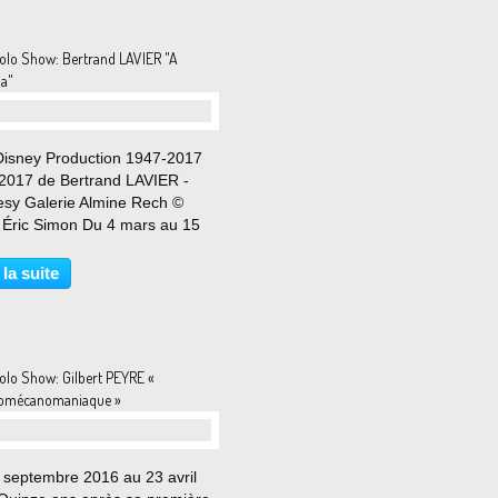
olo Show: Bertrand LAVIER "A
la"
 Disney Production 1947-2017
 2017 de Bertrand LAVIER -
esy Galerie Almine Rech ©
 Éric Simon Du 4 mars au 15
2017 Ad Reinhardt, qui s’y
ssait, a donné cette cruelle et
 la suite
ique définition de la sculpture :
 contre...
olo Show: Gilbert PEYRE «
tromécanomaniaque »
 septembre 2016 au 23 avril