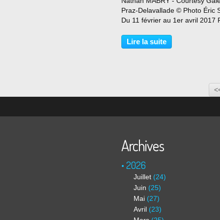
Nathan MABRY - Courtesy Gale
Praz-Delavallade © Photo Éric
Du 11 février au 1er avril 2017 
sa nouvelle exposition à la gale
Praz-Delavallade, Nathan Mabr
Lire la suite
explore de manière subtile les
rapports étroits...
<
Archives
2026
Juillet
(24)
Juin
(25)
Mai
(27)
Avril
(23)