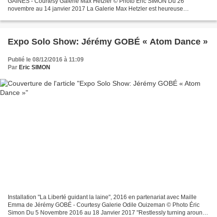
GAINES - Courtesy Galerie Max Hetzler © Photo Éric SIMON Du 26
novembre au 14 janvier 2017 La Galerie Max Hetzler est heureuse
d’annoncer Grids: Numbers and Trees III, and Palm Trees...
Expo Solo Show: Jérémy GOBÉ « Atom Dance »
Publié le 08/12/2016 à 11:09
Par
Eric SIMON
Installation "La Liberté guidant la laine", 2016 en partenariat avec Maille
Emma de Jérémy GOBÉ - Courtesy Galerie Odile Ouizeman © Photo Éric
Simon Du 5 Novembre 2016 au 18 Janvier 2017 "Restlessly turning around