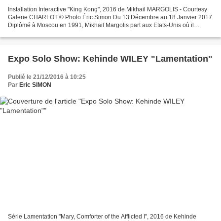
Installation Interactive "King Kong", 2016 de Mikhail MARGOLIS - Courtesy
Galerie CHARLOT © Photo Éric Simon Du 13 Décembre au 18 Janvier 2017
Diplômé à Moscou en 1991, Mikhail Margolis part aux Etats-Unis où il
développe un fort intérêt pour l’art, la...
Expo Solo Show: Kehinde WILEY "Lamentation"
Publié le 21/12/2016 à 10:25
Par
Eric SIMON
Série Lamentation "Mary, Comforter of the Afflicted I", 2016 de Kehinde