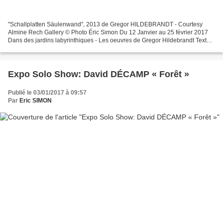
"Schallplatten Säulenwand", 2013 de Gregor HILDEBRANDT - Courtesy
Almine Rech Gallery © Photo Éric Simon Du 12 Janvier au 25 février 2017
Dans des jardins labyrinthiques - Les oeuvres de Gregor Hildebrandt Texte
de Tina Sauerländer « À l’amour comme...
Expo Solo Show: David DÉCAMP « Forêt »
Publié le 03/01/2017 à 09:57
Par
Eric SIMON