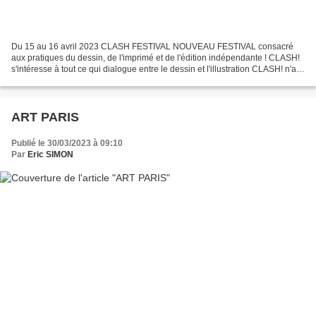
Du 15 au 16 avril 2023 CLASH FESTIVAL NOUVEAU FESTIVAL consacré
aux pratiques du dessin, de l'imprimé et de l'édition indépendante ! CLASH!
s'intéresse à tout ce qui dialogue entre le dessin et l'illustration CLASH! n'a
pas de format et ne se limite pas...
ART PARIS
Publié le 30/03/2023 à 09:10
Par
Eric SIMON