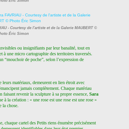
hoto Éric Simon
RIAU - Courtesy de l'artiste et de la Galerie MAUBERT ©
hoto Éric Simon
visibles ou insignifiants par leur banalité, tout en
et à une micro cartographie des territoires traversés.
un “mouchoir de poche”, selon l’expression de
de leurs matériaux, demeurent en lien étroit avec
en émancipent jamais complètement. Chaque matériau
En faisant revenir la sculpture à sa propre essence,
Sara
e à la création : « une rose est une rose est une rose »
 la chose.
rie, chaque cartel des Petits riens énumère précisément
i demeurent identifiables dans leur état premier