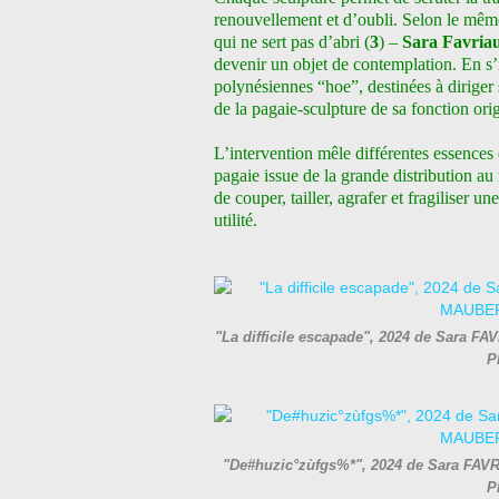
renouvellement et d’oubli. Selon le même
qui ne sert pas d’abri (
3
) –
Sara Favria
devenir un objet de contemplation. En s’
polynésiennes “hoe”, destinées à diriger 
de la pagaie-sculpture de sa fonction ori
L’intervention mêle différentes essences 
pagaie
issue de la grande distribution a
de couper, tailler, agrafer et fragiliser 
utilité.
"La difficile escapade", 2024 de Sara FA
P
"De#huzic°zùfgs%*", 2024 de Sara FAVRI
P