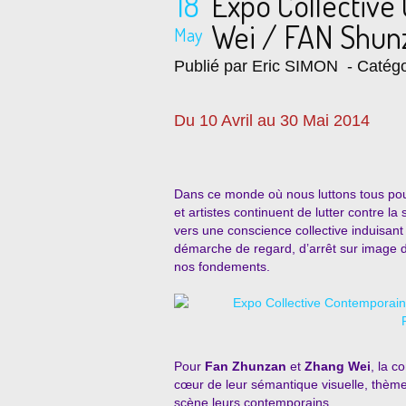
18
Expo Collectiv
Wei / FAN Shun
May
Publié par Eric SIMON
- Catégo
Du 10 Avril au 30 Mai 2014
Dans ce monde où nous luttons tous pour l
et artistes continuent de lutter contre 
vers une conscience collective induisant
démarche de regard, d’arrêt sur image d
nos fondements.
Pour
Fan Zhunzan
et
Zhang Wei
, la c
cœur de leur sémantique visuelle, thème
scène leurs contemporains.