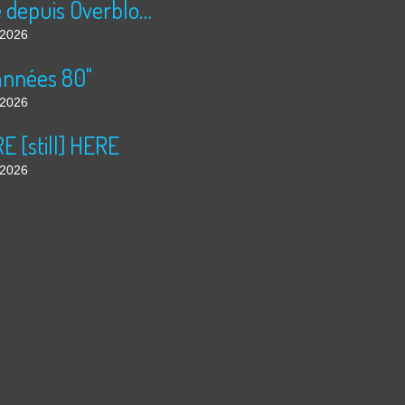
Publié depuis Overblog et Facebook
t 2026
années 80"
t 2026
 [still] HERE
t 2026