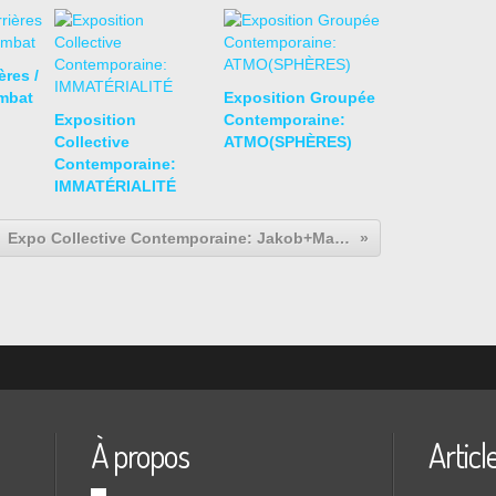
res /
mbat
Exposition Groupée
Exposition
Contemporaine:
Collective
ATMO(SPHÈRES)
Contemporaine:
IMMATÉRIALITÉ
Expo Collective Contemporaine: Jakob+MacFarlane "The Invisible Drawings"
À propos
Articl