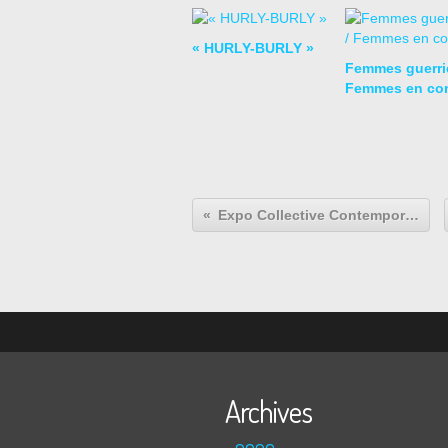
« HURLY-BURLY »
Femmes guerriè
Femmes en co
Expo Collective Contemporaine: MÉMOIRES VIVES
Archives