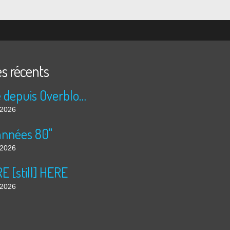
es récents
Publié depuis Overblog et Facebook
t 2026
années 80"
t 2026
 [still] HERE
t 2026