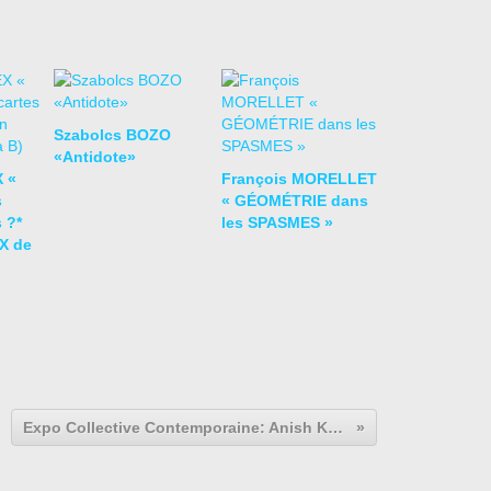
Szabolcs BOZO
«Antidote»
 «
François MORELLET
s
« GÉOMÉTRIE dans
 ?*
les SPASMES »
X de
Expo Collective Contemporaine: Anish KAPOOR & James LEE BYARS