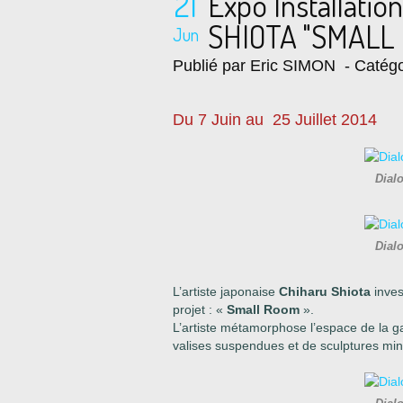
21
Expo Installati
SHIOTA "SMALL
Jun
Publié par Eric SIMON
- Catégo
Du 7 Juin au 25 Juillet 2014
Dial
Dial
L’artiste japonaise
Chiharu Shiota
inves
projet : «
Small Room
».
L’artiste métamorphose l’espace de la gal
valises suspendues et de sculptures minia