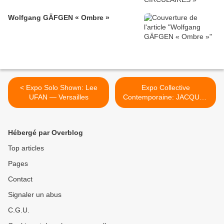
Wolfgang GÄFGEN « Ombre »
< Expo Solo Shown: Lee
Expo Collective
UFAN — Versailles
Contemporaine: JACQUES
VILLEGLÉ "Graffiti
Politiques" (1962-1991) /
BRASSAÏ Graffiti >
Hébergé par Overblog
Top articles
Pages
Contact
Signaler un abus
C.G.U.