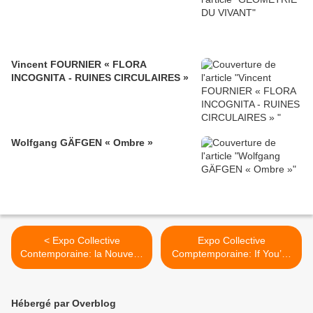
Vincent FOURNIER « FLORA
INCOGNITA - RUINES CIRCULAIRES »
Wolfgang GÄFGEN « Ombre »
< Expo Collective
Expo Collective
Contemporaine: la Nouvelle
Comptemporaine: If You’re
Figuration
Accidentally Not Included,
Don’t Worry About It >
Hébergé par Overblog