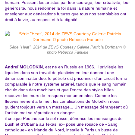
humain. Puissent les artistes par leur courage, leur
créativité, leur
générosité, nous redonner la foi dans la nature humaine et
enseigner aux générations futures que tous nos semblables ont
droit
à la vie, au respect et à la dignité.
Série "Heat", 2014 de ZEVS Courtesy Galerie Patricia Dorfmann ©
photo Rebecca Fanuele
Andreï MOLODKIN
, est né en Russie en 1966. Il privilégie les
liquides dans son travail de plasticienen leur donnant une
dimension inattendue: le pétrole est prisonnier d’un circuit fermé
comparable à notre système
artériel, tandis que le sang humain
circule dans des machines et que l’encre des stylos billes
recouvre les murs de fresques monumentales. Comme les
fleuves mènent à la mer, les canalisations de Molodkin nous
guident toujours vers un message... Un message dérangeant où
l’artiste met sa réputation en danger:
il critique Poutine sur le sol russe, dénonce les mensonges de
Bush et d’Obama au Texas, ex- pose une rosace de «Sang
catholique» en Irlande du Nord, installe à Paris un buste de