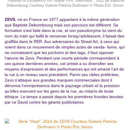
"Tradition of Excellence XII- Walter PPK Silencieux", 2011 de Baptiste
Debombourg Courtesy Galerie Patricia Dorfmann © Photo Éric Simon
ZEVS
, né en France en 1977,appartient à la même génération
que Baptiste Debombourg mais son parcours est différent. Sa
formation s’est faite dans la rue, et son pseudonyme lui vient du
nom du train qui faillit le renverser lorsqu’adolescent, il faisait des
graffitis dans le RER. Aux adversaires du Street Art, à ceux qui
voient dans ce mouvement de simples actes de vanda- lisme, qui
ne connaissent que les pochoirs et des tags, il faut
opposer
l’œuvre de Zevs. Pendant une courte période correspondant à
ces quinze dernières années, cet artiste a su diversifier ses
moyens d’expression et des performances qui ont amené l’art de
la rue à un niveau sans précédent. Parmi ses cibles préférées,
Zevs s’attaque aux grandes marques commerciales dont il
dénonce l’omniprésence dans le paysage urbain et la pression
qu’elles exercent sur les gens de la rue, au mépris de
toute
éthique. Le temps a passé depuis les premières frondes lancées
par ce David contre les géants publicitaires.