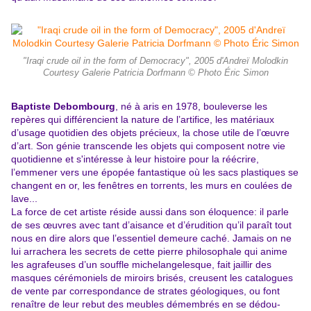
"Iraqi crude oil in the form of Democracy", 2005 d'Andreï Molodkin
Courtesy Galerie Patricia Dorfmann © Photo Éric Simon
Baptiste Debombourg
, né à aris en 1978, bouleverse les
repères qui différencient la nature de l’artifice, les matériaux
d’usage quotidien des objets précieux, la chose utile de l’œuvre
d’art. Son génie transcende les objets qui composent notre vie
quotidienne et s'intéresse à leur histoire pour la réécrire,
l’emmener vers une épopée fantastique où les sacs plastiques se
changent en or, les fenêtres en torrents, les murs en coulées de
lave...
La force de cet artiste réside aussi dans son éloquence: il parle
de ses œuvres avec tant d’aisance et d’érudition qu’il paraît tout
nous en dire alors que l’essentiel demeure caché. Jamais on ne
lui arrachera les secrets de cette pierre philosophale qui anime
les agrafeuses d’un souffle michelangelesque, fait jaillir des
masques cérémoniels de miroirs brisés, creusent les catalogues
de vente par correspondance de strates géologiques, ou font
renaître de leur rebut des meubles démembrés en se dédou-