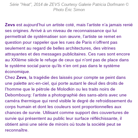
Série "Heat", 2014 de ZEVS Courtesy Galerie Patricia Dorfmann ©
Photo Éric Simon
Zevs
est aujourd’hui un artiste coté, mais l’artiste n’a jamais renié
ses origines. Arrivé à un niveau de reconnaissance qui lui
permettrait de systématiser son œuvre, l’artiste se remet en
question pour rappeler
que les rues de Paris n’offrent pas
seulement au regard de belles architectures, des vitrines
attrayantes et des messages publicitaires. Ces rues sont encore
au XXIème siècle le refuge de ceux qui n’ont pas de place dans
le système social parce qu’ils n’en ont pas dans le système
économique.
Chez
Zevs
, la tragédie des laissés pour compte se peint dans
une palette arc-en-ciel, qui porte autant le deuil des droits de
l’homme que le pétrole de Molodkin ou les traits noirs de
Debombourg: l’artiste a photographié des sans-abris avec une
caméra thermique qui rend visible le degré de refroidissement du
corps humain et dont les couleurs sont
proportionnelles aux
chances de survie. Utilisant comme support des couvertures de
survie qui présentent au public leur surface réfléchissante, il
obtient ainsi une série de miroirs où toute la société peut se
reconnaître.