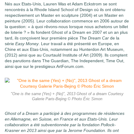
Nés aux Etats-Unis, Lauren Was et Adam Eckstrom se sont
rencontrés à la Rhode Island School of Design où ils ont obtenu
respectivement un Master en sculpture (2004) et un Master en
peinture (2005). Leur collaboration commence en 2006 autour de
la question: « à quoi rêvons-nous lorsque nous achetons un billet
de loterie ? » lls fondent Ghost of a Dream en 2007 et un an plus
tard, ils conçoivent leur première pièce
The Dream Car
de la
série
Easy Money
. Leur travail a été présenté en Europe, en
Chine et aux Etas-Unis, notamment au Hunterdon Art Museum,
(2012) ainsi que au Courtauld Institute of Art (2009). lls comptent
des parutions dans The Guardian, The Independent, Time Out,
ainsi que sur le prestigieux ArtForum.com.
"One is the same (Yes) + (No)", 2013 Ghost of a dream Courtesy
Galerie Paris-Bejing © Photo Éric Simon
Ghost of a Dream a participé à des programmes de résidences
en Allemagne, en Suisse, en France et aux Etats-Unis. Leur
collaboration a été subventionnée par la fondation Pollock-
Krasner en 2013 ainsi que par la Jerome Foundation. Ils ont